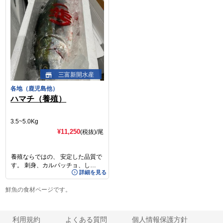
三富新開水産
各地（鹿児島他）
ハマチ（養殖）
3.5~5.0Kg
¥11,250
(税抜)
/尾
養殖ならではの、 安定した品質で
す。 刺身、カルパッチョ、し…
詳細を見る
鮮魚の食材ページです。
利用規約
よくある質問
個人情報保護方針