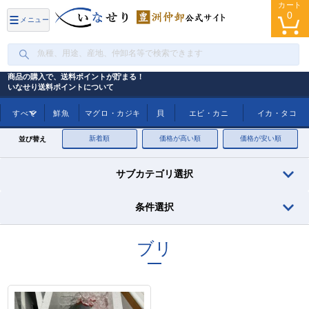
カート
0
メニュー
商品の購入で、送料ポイントが貯まる！
いなせり送料ポイントについて
トップ
ブリ
すべて
鮮魚
マグロ・カジキ
貝
エビ・カニ
イカ・タコ
新着順
価格が高い順
価格が安い順
並び替え
サブカテゴリ選択
条件選択
ブリ