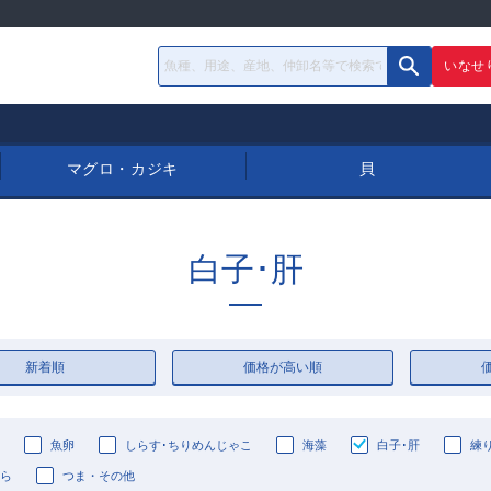
いなせ
マグロ・カジキ
貝
白子･肝
新着順
価格が高い順
魚卵
しらす･ちりめんじゃこ
海藻
白子･肝
練
ら
つま・その他