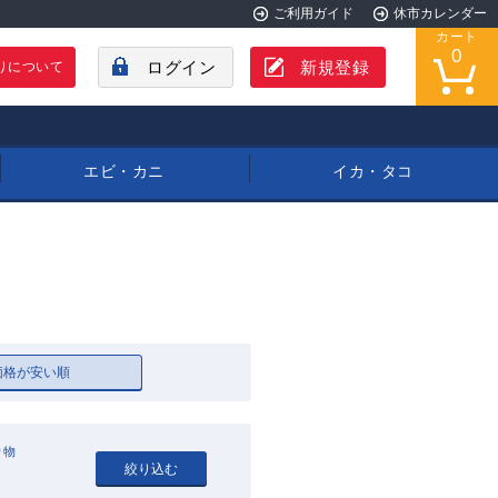
ご利用ガイド
休市カレンダー
カート
0
ログイン
新規登録
りについて
エビ・カニ
イカ・タコ
価格が安い順
り物