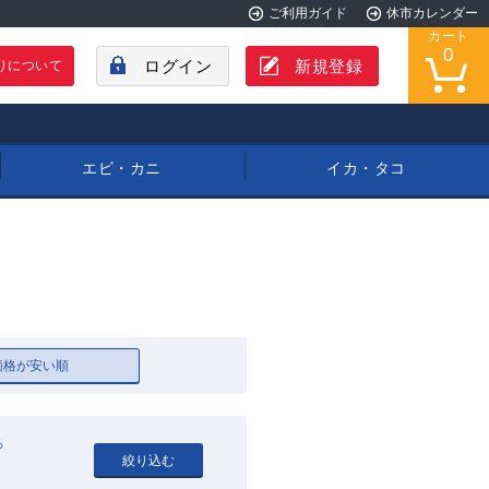
ご利用ガイド
休市カレンダー
カート
0
ログイン
新規登録
りについて
エビ・カニ
イカ・タコ
価格が安い順
ろ