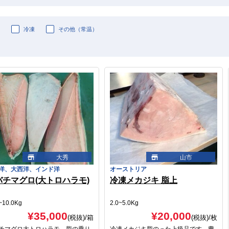
冷凍
その他（常温）
大秀
山市
洋、大西洋、インド洋
オーストリア
バチマグロ(大トロハラモ)
冷凍メカジキ 脂上
~10.0Kg
2.0~5.0Kg
¥35,000
¥20,000
(税抜)
/箱
(税抜)
/枚