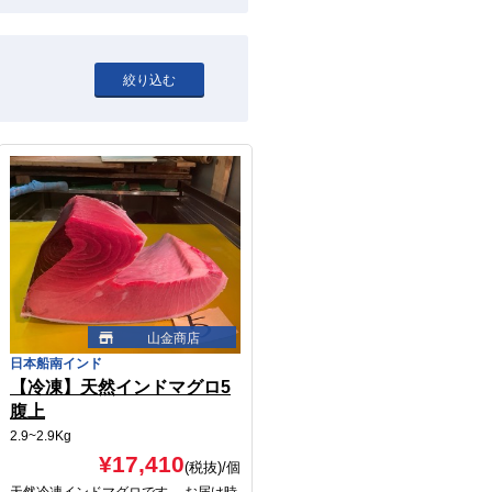
山金商店
日本船南インド
【冷凍】天然インドマグロ5
腹上
2.9~2.9Kg
¥17,410
(税抜)
/個