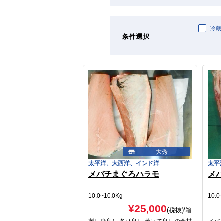
冷蔵
条件選択
大秀
太平洋、大西洋、インド洋
太平
メバチまぐろハラモ
メ
10.0~10.0Kg
10.0
¥25,000
(税抜)
/箱