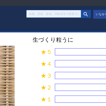
いなせ
生づくり粒うに
★５
★４
★３
★２
★１