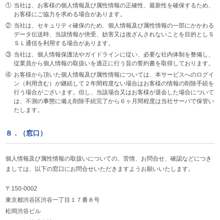
①
当社は、お客様の個人情報及び属性情報の正確性、最新性を確保するため、
お客様にご協力を求める場合があります。
②
当社は、セキュリティ確保のため、個人情報及び属性情報の一部にかかわる
データ伝送時、当該情報が傍受、妨害又は改ざんされないことを目的としＳ
ＳＬ通信を利用する場合があります。
③
当社は、個人情報保護法やガイドラインに従い、必要な社内体制を整備し、
従業員から個人情報の取扱いを適正に行う旨の誓約書を取得しております。
④
お客様から頂いた個人情報及び属性情報については、本サービスへのログイ
ン（利用含む）が継続して２年間程度ない場合はお客様の情報の削除手続を
行う場合がございます。但し、当該場合又はお客様が退会した場合について
は、不測の事態に備え削除手続完了から６ヶ月間程度は当社サーバで保管い
たします。
８．（窓口）
個人情報及び属性情報の取扱いについての、苦情、お問合せ、確認などにつき
ましては、以下の窓口にお問合せいただきますようお願いいたします。
〒150-0002
東京都渋谷区渋谷一丁目１７番８号
松岡渋谷ビル