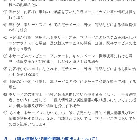
様への配送のため
④
当社が、お客様に事前のご承諾を頂いた各種メールマガジン等の情報提供を
行う場合
⑤
当社が、本サービスについての電子メール、郵便、電話などによる情報提供
を行う場合
⑥
お客様が閲覧、利用される本サービスを、本サービスのシステムを利用しパ
ーソナライズする場合、及び新規サービスの開発、企画、既存サービスの改
善を行う場合
⑦
本サービスのレビュー、アンケート、キャンペーン、掲示板等における意
見、情報交換などに関連し、お客様と連絡を取る場合
⑧
お客様からの当社になされる、電子メール、郵送、電話などによるお問い合
わせを受ける場合
⑨
上記の①～⑧に付随し、本サービスの提供にあたって必要な範囲で利用する
場合
⑩
本サービスの運営上、当社と業務連携している事業者等（以下、「事業連携
者」という）に対して、「個人情報及び属性情報の取り扱いについて」に従
い、個人情報及び属性情報を提供する場合
⑪
その他、本サービスにおいて、①～⑩に規定のない目的で個人情報及び属性
情報を利用する場合。なお、当該場合においては、本サービス内においてそ
の旨を記載いたします。
５．（個人情報及び属性情報の取扱いについて）