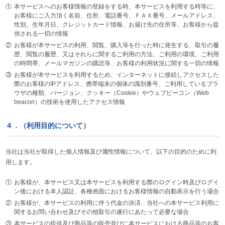
①
本サービスへのお客様情報の登録をする時、本サービスを利用する時等に、
お客様にご入力頂く名前、住所、電話番号、ＦＡＸ番号、メールアドレス、
性別、生年月日、クレジットカード情報、お届け先の住所等、お客様から提
供される一切の情報
②
お客様が本サービスの利用、閲覧、購入等を行った時に発生する、取引の履
歴、閲覧の履歴、又はそれらに関するご利用の方法、ご利用の環境、ご利用
の時間帯、メールマガジンの購読等、お客様の利用状況に関する一切の情報
③
お客様が本サービスを利用するため、インターネットに接続しアクセスした
際のお客様のIPアドレス、携帯端末の個体の識別番号、ご利用しているブラ
ウザの種類、バージョン、クッキー（Cookie）やウェブビーコン（Web
beacon）の技術を使用したアクセス情報
４．（利用目的について）
当社は当社が取得した個人情報及び属性情報について、以下の目的のために利
用します。
①
お客様が、本サービス又は本サービスを利用する際のログイン時及びログイ
ン後における本人認証、各種画面におけるお客様情報の自動表示を行う場合
②
お客様が、本サービスの利用に伴う代金の決済、当社への本サービス利用に
関するお問い合わせ及びその他取引の遂行にあたって必要な場合
③
本サービスの提供及び商品等の販売並びに本サービスにおける商品等のお客