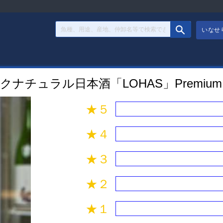
いなせ
チュラル日本酒「LOHAS」Premium Mid
★５
★４
★３
★２
★１