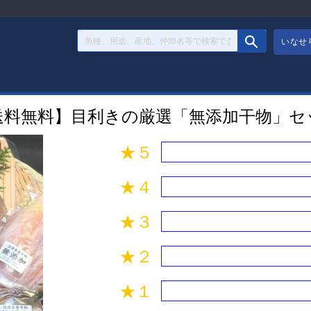
いなせ
送料無料】目利きの厳選「無添加⼲物」セ
★５
★４
★３
★２
★１