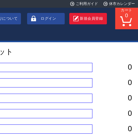
ご利用ガイド
休市カレンダー
カート
0
りについて
ログイン
新規会員登録
ット
0
0
0
0
0