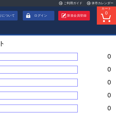
ご利用ガイド
休市カレンダー
カート
0
りについて
ログイン
新規会員登録
ト
0
0
0
0
0