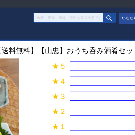
いなせ
【送料無料】【山忠】おうち呑み酒肴セッ
★５
★４
★３
★２
★１