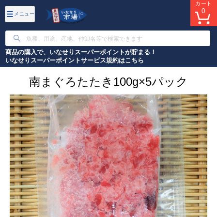
カート
0
メニュー
商品の購入で、いなせりスーパーポイントが貯まる！
いなせりスーパーポイントサービス規約はこちら
豊洲市場から美味いものをお取り寄せ
南まぐろたたき100g×5パック