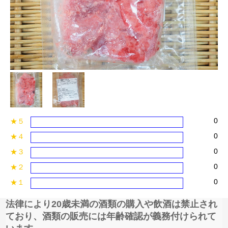
0
★５
0
★４
0
★３
0
★２
0
★１
法律により20歳未満の酒類の購入や飲酒は禁止され
ており、酒類の販売には年齢確認が義務付けられて