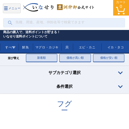
カート
0
メニュー
商品の購入で、送料ポイントが貯まる！
いなせり送料ポイントについて
トップ
フグ
すべて
鮮魚
マグロ・カジキ
貝
エビ・カニ
イカ・タコ
新着順
価格が高い順
価格が安い順
並び替え
サブカテゴリ選択
条件選択
フグ