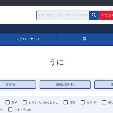
いなせ
マグロ・カジキ
貝
うに
新着順
価格が高い順
魚卵
しらす･ちりめんじゃこ
海藻
白子･肝
練
ら
つま・その他