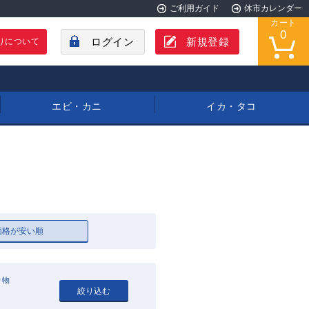
ご利用ガイド
休市カレンダー
カート
0
ログイン
新規登録
りについて
エビ・カニ
イカ・タコ
価格が安い順
り物