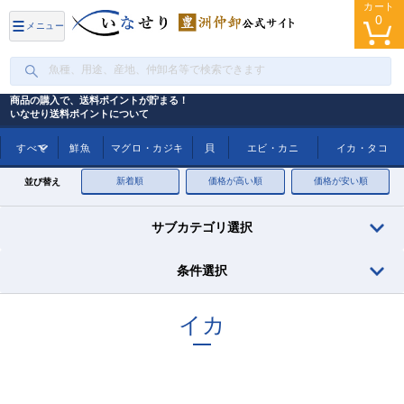
カート
0
メニュー
商品の購入で、送料ポイントが貯まる！
いなせり送料ポイントについて
トップ
イカ
すべて
鮮魚
マグロ・カジキ
貝
エビ・カニ
イカ・タコ
新着順
価格が高い順
価格が安い順
並び替え
サブカテゴリ選択
条件選択
イカ