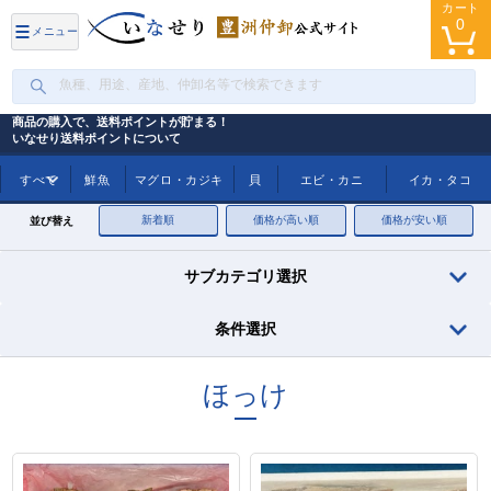
カート
0
メニュー
商品の購入で、送料ポイントが貯まる！
いなせり送料ポイントについて
トップ
ほっけ
すべて
鮮魚
マグロ・カジキ
貝
エビ・カニ
イカ・タコ
新着順
価格が高い順
価格が安い順
並び替え
サブカテゴリ選択
条件選択
ほっけ