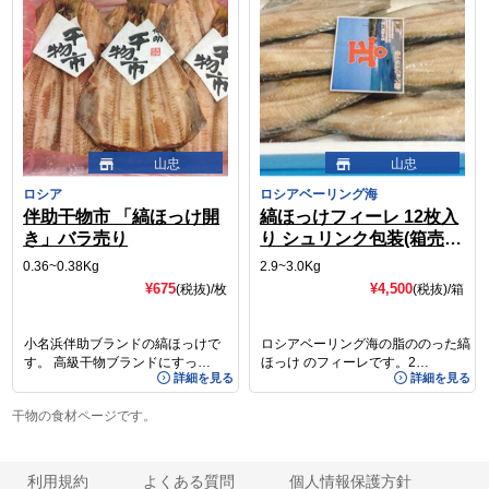
山忠
山忠
ロシア
ロシアベーリング海
伴助干物市 「縞ほっけ開
縞ほっけフィーレ 12枚入
き」バラ売り
り シュリンク包装(箱売
り) (@¥330)
0.36~0.38Kg
2.9~3.0Kg
¥675
¥4,500
(税抜)
/枚
(税抜)
/箱
小名浜伴助ブランドの縞ほっけで
ロシアベーリング海の脂ののった縞
す。 高級干物ブランドにすっ…
ほっけ のフィーレです。2…
詳細を見る
詳細を見る
干物の食材ページです。
利用規約
よくある質問
個人情報保護方針