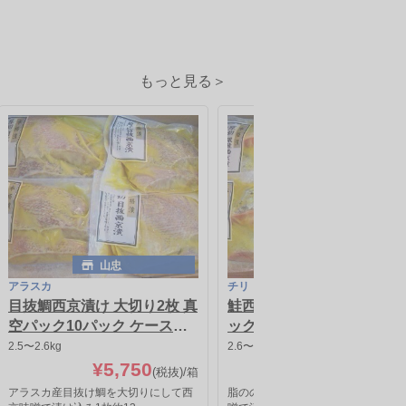
もっと見る＞
山忠
山忠
アラスカ
チリ
目抜鯛西京漬け 大切り2枚 真
鮭西京漬け 大切り2枚 真空
空パック10パック ケース売
ックケース売り
り
2.5〜2.6kg
2.6〜2.7kg
¥5,750
¥7,250
(税抜)
/箱
(税抜)
アラスカ産目抜け鯛を大切りにして西
脂ののった銀鮭を大切りにして西京