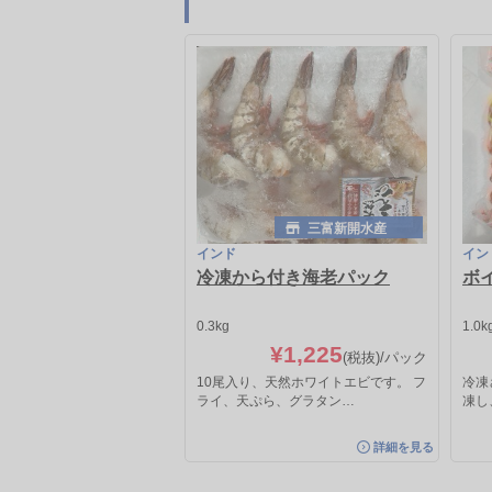
三富新開水産
インド
イン
冷凍から付き海老パック
ボ
0.3kg
1.0k
¥1,225
(税抜)
/パック
10尾入り、天然ホワイトエビです。 フ
冷凍
ライ、天ぷら、グラタン…
凍し
詳細を見る