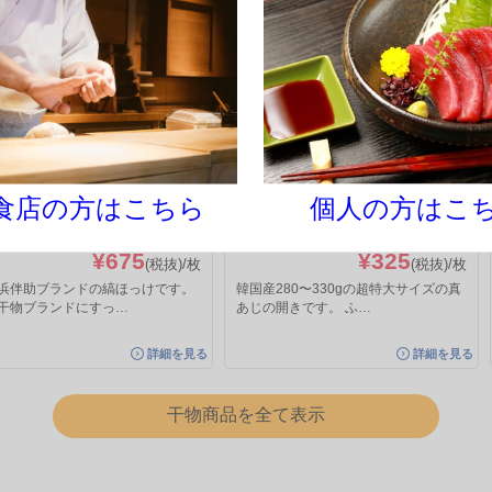
山忠
山忠
ア
韓国
助干物市 「縞ほっけ開
新物!韓国産 超特大あじ開き
食店の方はこちら
個人の方はこ
」バラ売り
バラ売りリニューアル
〜0.38kg
0.3〜0.33kg
¥675
¥325
(税抜)
/枚
(税抜)
/枚
浜伴助ブランドの縞ほっけです。
韓国産280〜330gの超特大サイズの真
干物ブランドにすっ…
あじの開きです。 ふ…
詳細を見る
詳細を見る
干物商品を全て表示