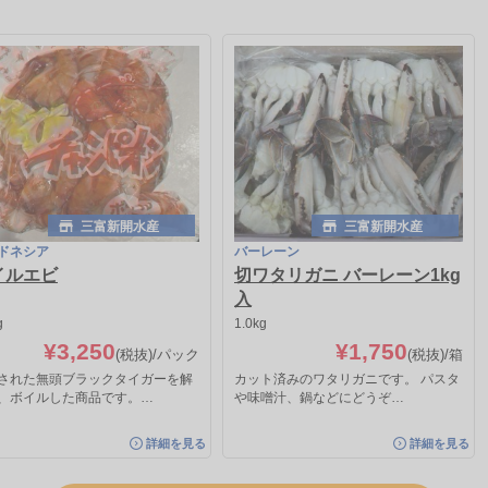
三富新開水産
三富新開水産
ドネシア
バーレーン
イルエビ
切ワタリガニ バーレーン1kg
入
g
1.0kg
¥3,250
¥1,750
(税抜)
/パック
(税抜)
/箱
された無頭ブラックタイガーを解
カット済みのワタリガニです。 パスタ
、ボイルした商品です。…
や味噌汁、鍋などにどうぞ…
詳細を見る
詳細を見る