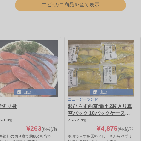
エビ･カニ商品を全て表示
山忠
山忠
ニュージーランド
鮭切り身
銀ひらす西京漬け 2枚入り真
空パック 10パックケース売
り
〜0.1kg
2.6〜2.7kg
¥263
¥4,875
(税抜)
/枚
(税抜)
/箱
産銀鮭の切り身で約80g相当で
冷凍ひらすを原料とし、さわらやブリ