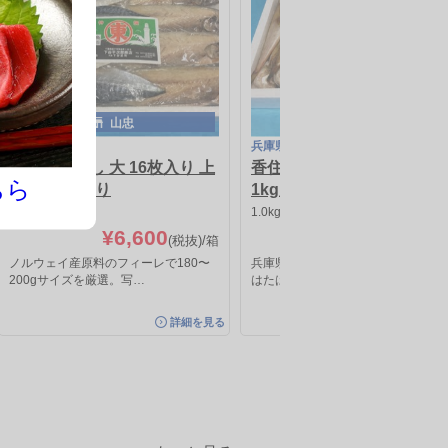
山忠
山忠
ノルウェイ
兵庫県
さば文化干し 大 16枚入り 上
香住産 はたはた丸干 特大
ちら
乾燥 16枚入り
1kg入り
2.8〜3.0kg
1.0kg
¥6,600
¥4,000
(税抜)
/箱
(税抜)
ノルウェイ産原料のフィーレで180〜
兵庫県香住港で水揚げの特大サイズ
200gサイズを厳選。写…
はたはたです。1kgで17…
詳細を見る
詳細を