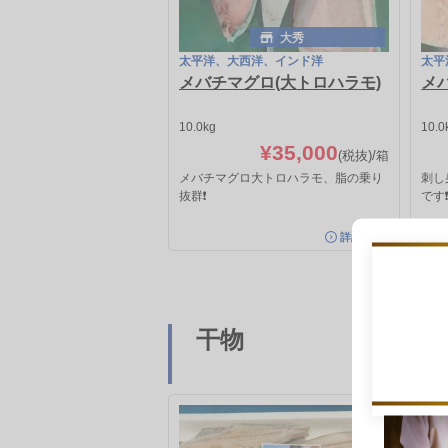
大秀
太平洋、大西洋、インド洋
太平
メバチマグロ(大トロハラモ)
メ
10.0kg
10.0
¥35,000
(税抜)
/箱
メバチマグロ大トロハラモ、脂の乗り
刺し
抜群❗️
です❗
詳細を見る
干物