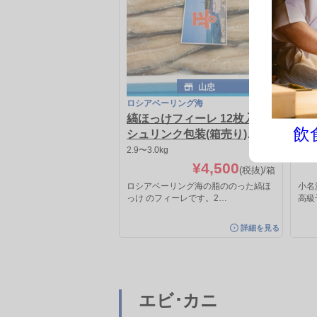
山忠
ロシアベーリング海
ロシ
縞ほっけフィーレ 12枚入り
伴
飲
シュリンク包装(箱売り)
き
(@¥330)
2.9〜3.0kg
0.36
¥4,500
(税抜)
/箱
ロシアベーリング海の脂ののった縞ほ
小名
っけ のフィーレです。2…
高級
詳細を見る
エビ･カニ