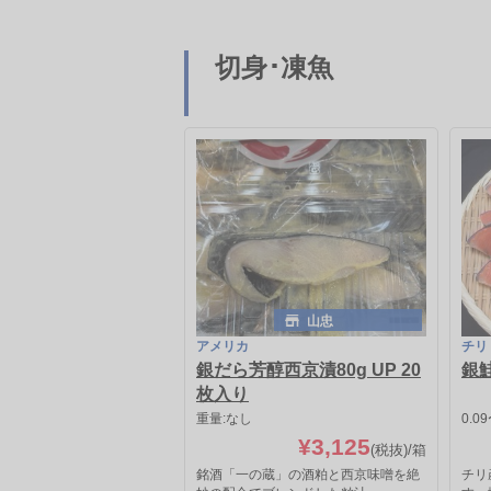
切身･凍魚
山忠
アメリカ
チリ
銀だら芳醇西京漬80g UP 20
銀
枚入り
重量:なし
0.09
¥3,125
(税抜)
/箱
銘酒「一の蔵」の酒粕と西京味噌を絶
チリ