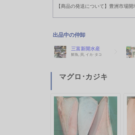
【商品の発送について】豊洲市場開
出品中の仲卸
三富新開水産
鮮魚, 貝, イカ･タコ
マグロ･カジキ