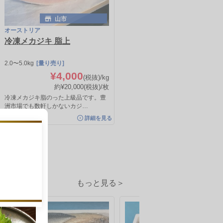
山市
オーストリア
全て表示
冷凍メカジキ 脂上
2.0〜5.0kg
[量り売り]
¥4,000
(税抜)/kg
約¥20,000
(税抜)
/枚
冷凍メカジキ脂のった上級品です。豊
洲市場でも数軒しかないカジ…
詳細を見る
もっと見る＞