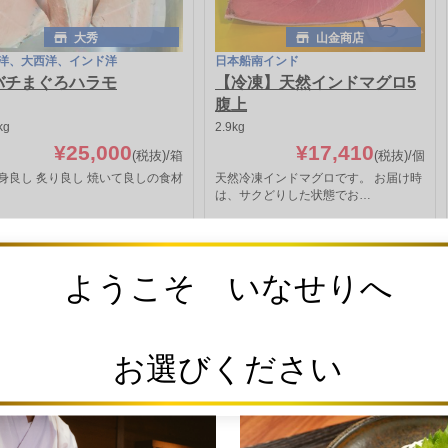
大秀
山金商店
洋、大西洋、インド洋
日本船南インド
バチまぐろハラモ
【冷凍】天然インドマグロ5
腹上
kg
2.9kg
¥25,000
¥17,410
(税抜)
/箱
(税抜)
/個
身良し 炙り良し 焼いて良しの食材
天然冷凍インドマグロです。 お届け時
は、サクどりした状態でお…
️
詳細を見る
詳細を見る
ようこそ いなせりへ
マグロ･カジキ商品を全て表示
お選びください