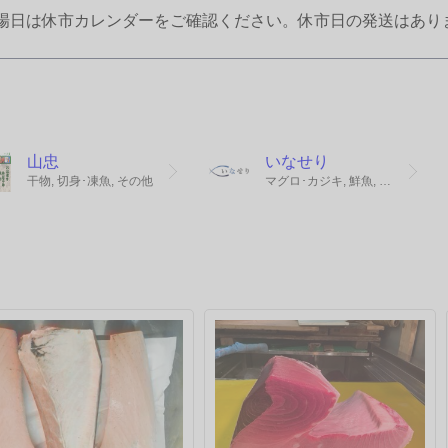
場日は休市カレンダーをご確認ください。休市日の発送はあり
山忠
いなせり
干物, 切身･凍魚, その他
マグロ･カジキ, 鮮魚, 干物