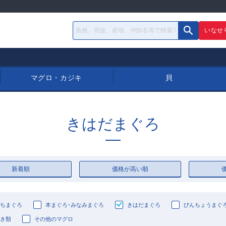
いなせ
マグロ・カジキ
貝
きはだまぐろ
新着順
価格が高い順
ちまぐろ
本まぐろ･みなみまぐろ
きはだまぐろ
びんちょうまぐ
き類
その他のマグロ