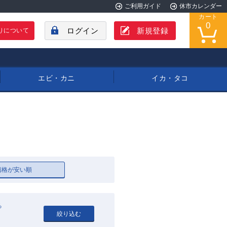
ご利用ガイド
休市カレンダー
カート
0
ログイン
新規登録
りについて
エビ・カニ
イカ・タコ
価格が安い順
ろ