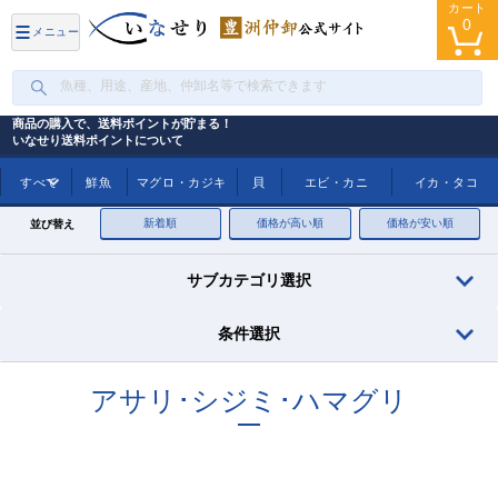
カート
0
メニュー
商品の購入で、送料ポイントが貯まる！
いなせり送料ポイントについて
トップ
アサリ･シジミ･ハマグリ
すべて
鮮魚
マグロ・カジキ
貝
エビ・カニ
イカ・タコ
新着順
価格が高い順
価格が安い順
並び替え
サブカテゴリ選択
条件選択
アサリ･シジミ･ハマグリ