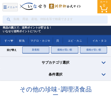
カート
0
メニュー
商品の購入で、送料ポイントが貯まる！
いなせり送料ポイントについて
トップ
その他の珍味･調理済食品
すべて
鮮魚
マグロ・カジキ
貝
エビ・カニ
イカ・タコ
新着順
価格が高い順
価格が安い順
並び替え
サブカテゴリ選択
条件選択
その他の珍味･調理済食品