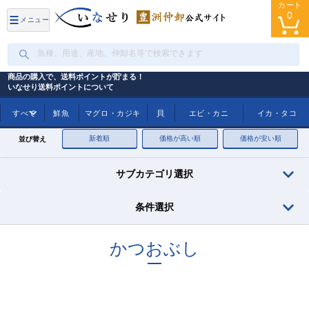
カート
0
メニュー
商品の購入で、送料ポイントが貯まる！
いなせり送料ポイントについて
トップ
かつおぶし
すべて
鮮魚
マグロ・カジキ
貝
エビ・カニ
イカ・タコ
新着順
価格が高い順
価格が安い順
並び替え
サブカテゴリ選択
条件選択
かつおぶし