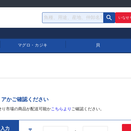
いなせ
マグロ・カジキ
貝
リアかご確認ください
せり市場の商品が配送可能か
こちらより
ご確認ください。
を入力
〒
-