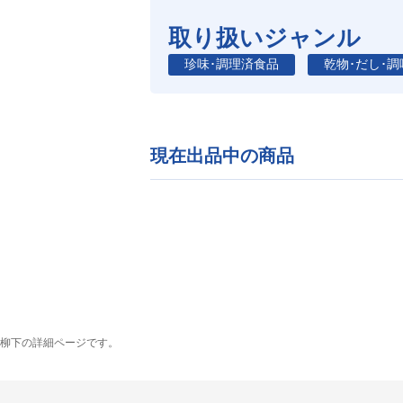
取り扱いジャンル
珍味･調理済食品
乾物･だし･調
現在出品中の商品
柳下の詳細ページです。