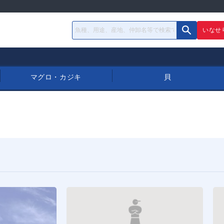
いなせ
マグロ・カジキ
貝