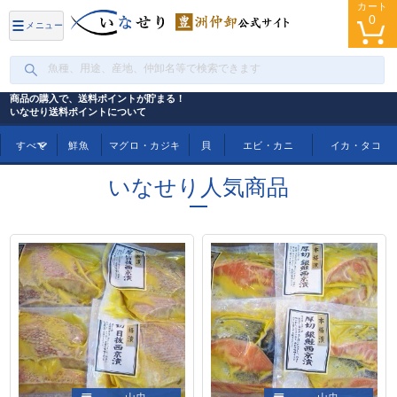
カート
0
メニュー
商品の購入で、送料ポイントが貯まる！
いなせり送料ポイントについて
トップ
タグ(いなせり人気商品)
すべて
鮮魚
マグロ・カジキ
貝
エビ・カニ
イカ・タコ
いなせり人気商品