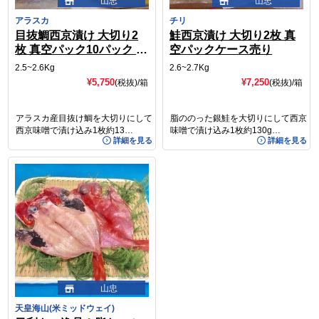
山忠
山忠
アラスカ
チリ
目抜鯛西京漬け 大切り2
鮭西京漬け 大切り2枚 真
枚 真空パック10パック ケ
空パックケース売り
ース売り
2.5~2.6Kg
2.6~2.7Kg
¥5,750
¥7,250
(税抜)
/箱
(税抜)
/箱
アラスカ産目抜け鯛を大切りにして
脂ののった銀鮭を大切りにして西京
西京味噌で漬け込み1枚約13…
味噌で漬け込み1枚約130g…
詳細を見る
詳細を見る
山忠
天皇海山(米ミッドウェイ)