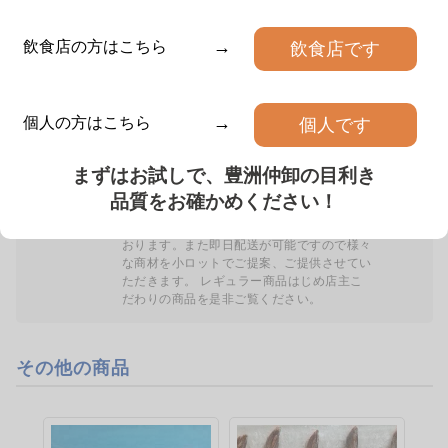
韓国産280〜330gの超特大サイズの
北海道産の酢だこです 冷凍品です
真あじの開きです。 ふ…
解凍はせずに、冷蔵で発送い…
カートに入れる
数量
詳細を見る
詳細を見る
→
飲食店の方はこちら
飲食店です
仲卸：山忠
弊社では仲卸の使命である商品評価(目利き)
→
個人の方はこちら
個人です
と市場最大の機能である集荷を生かし、常に
「いい味厳選」をモットーにお客様個々のニ
まずはお試しで、豊洲仲卸の目利き
ーズに合った商品提案を心がけております。
取り扱い品目は特選干物、魚卵、塩干品を主
品質をお確かめください！
とし、とくに「いなせり」ではこだわりを持
つ生産者の商品を目利きし差別化を目指して
三富新開水産
三富新開水産
おります。また即日配送が可能ですので様々
な商材を小ロットでご提案、ご提供させてい
インド
インドネシア
ただきます。 レギュラー商品はじめ店主こ
冷凍から付き海老パック
ボイルエビ
だわりの商品を是非ご覧ください。
0.3kg
1.0kg
¥1,225
¥3,250
(税抜)
/パック
(税抜)
/パック
その他の商品
10尾入り、天然ホワイトエビです。
冷凍された無頭ブラックタイガーを
フライ、天ぷら、グラタン…
解凍し、ボイルした商品です。…
詳細を見る
詳細を見る