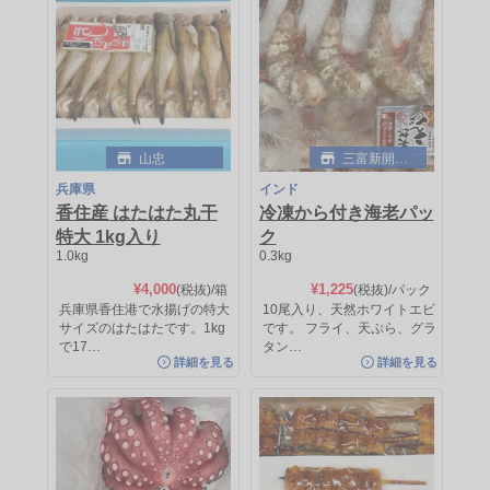
山忠
三富新開水
産
兵庫県
インド
香住産 はたはた丸干
冷凍から付き海老パッ
三富新開水産
三富新開水産
特大 1kg入り
ク
熊本/愛媛
モーリタニア
1.0kg
0.3kg
養殖たい（野〆）
蒸したこ
¥4,000
¥1,225
(税抜)
/箱
(税抜)
/パック
兵庫県香住港で水揚げの特大
10尾入り、天然ホワイトエビ
1.0〜1.4kg
[量り売り]
0.9〜1.1kg
[量り売り]
サイズのはたはたです。1kg
です。 フライ、天ぷら、グラ
¥1,475
¥4,563
(税抜)/kg
(税抜)/kg
で17…
タン…
約¥2,065
(税抜)
/尾
約¥5,019
(税抜)
/杯
詳細を見る
詳細を見る
鮮度も良く、年間を通して広く使わ
モーリタニアの蒸しだこです。 様々
れる魚です。 養殖のため、入…
な料理におつかいいただけま…
詳細を見る
詳細を見る