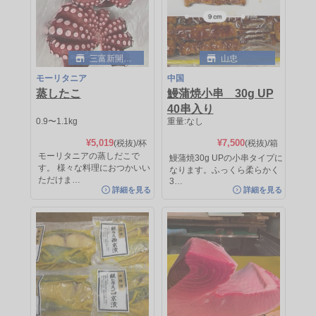
三富新開水
山忠
産
モーリタニア
中国
蒸したこ
鰻蒲焼小串 30g UP
三富新開水産
三富新開水産
40串入り
0.9〜1.1kg
重量:なし
ノルウェー
明石
オーロラサーモン
明石たこ
¥5,019
¥7,500
(税抜)
/杯
(税抜)
/箱
モーリタニアの蒸しだこで
鰻蒲焼30g UPの小串タイプに
す。 様々な料理におつかいい
なります。ふっくら柔らかく
1.5〜2.0kg
[量り売り]
1.0〜1.3kg
[量り売り]
ただけま…
3…
¥4,875
¥6,250
(税抜)/kg
(税抜)/kg
詳細を見る
詳細を見る
約¥9,750
(税抜)
/枚
約¥8,125
(税抜)
/杯
サーモンのフィーレで使いやすいで
兵庫県明石市でとれる、栄養豊富で
す。 人気の高いオーロラサー…
おいしい真蛸です。 低カロリ…
詳細を見る
詳細を見る