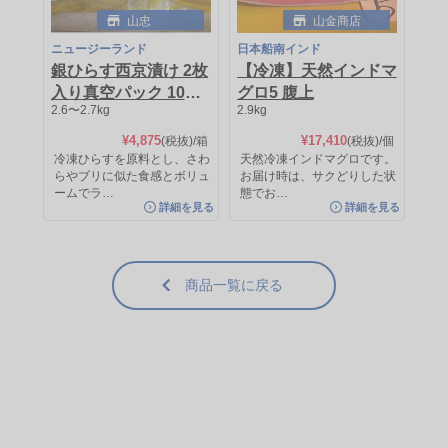
山忠
山金商店
ニュージーランド
日本船南インド
銀ひらす西京漬け 2枚
【冷凍】天然インドマ
入り真空パック 10パ
グロ5 腹上
三富新開水産
三富新開水産
2.6〜2.7kg
2.9kg
ックケース売り
チリ
チリ
¥4,875
¥17,410
(税抜)
/箱
(税抜)
/個
お刺身サーモン（背）
お刺身サーモン（腹）
冷凍ひらすを原料とし、さわ
天然冷凍インドマグロです。
らやブリに似た食感とボリュ
お届け時は、サクどりした状
ームでラ…
態でお…
0.4〜0.6kg
[量り売り]
0.3〜0.56kg
[量り売り]
詳細を見る
詳細を見る
¥4,625
¥4,125
(税抜)/kg
(税抜)/kg
約¥2,775
(税抜)
/パック
約¥2,310
(税抜)
/パック
カットするだけの、お刺身用生食サ
カットするだけの、お刺身用生食サ
商品一覧に戻る
ーモントラウトです。身はきれ…
ーモントラウトです。身はきれ…
詳細を見る
詳細を見る