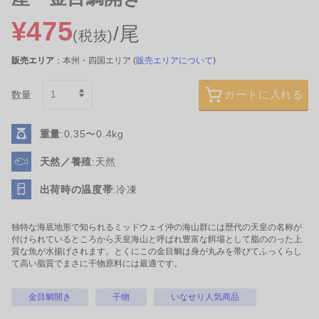
1.0kg
1.0kg
¥475
¥2,875
¥3,250
/尾
(税抜)
/箱
(税抜)
/箱
(税抜)
販売エリア
：本州・四国エリア (
販売エリアについて
)
旬食材の養殖あゆです。塩焼きにど
旬食材の養殖あゆです。 塩焼きにど
うぞ。1kgあたり8尾入りの…
うぞ。 1kgあたり10尾…
詳細を見る
詳細を見る
カートに入れる
数量
重量
:0.35〜0.4kg
天然／養殖
:天然
出荷時の温度帯
:冷凍
独特な海底地形で知られるミッドウェイ沖の海山群には歴代の天皇の名称が
三富新開水産
山金商店
付けられているところから天皇海山と呼ばれ豊富な餌場として脂ののった上
質な魚が水揚げされます。とくにこの金目鯛は身が丸みを帯びてふっくらし
宮城
日本船南インド
て高い脂質でまさに干物原料には最適です。
めかぶ
【冷凍】天然インドマグ
ロ5 腹上
金目鯛開き
干物
いなせり人気商品
1.0kg
2.9kg
¥1,625
¥17,410
(税抜)
/個
(税抜)
/個