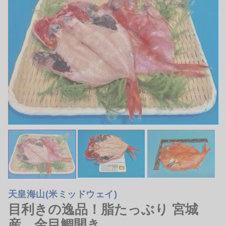
目抜鯛西京漬け 大切り2
鮭西京漬け 大切り2枚 真
枚 真空パック10パック ケ
空パックケース売り
ース売り
2.5〜2.6kg
2.6〜2.7kg
¥5,750
¥7,250
(税抜)
/箱
(税抜)
/箱
アラスカ産目抜け鯛を大切りにして
脂ののった銀鮭を大切りにして西京
西京味噌で漬け込み1枚約13…
味噌で漬け込み1枚約130g…
詳細を見る
詳細を見る
三富新開水産
三富新開水産
天皇海山(米ミッドウェイ)
和歌山 愛知 岐阜
和歌山
目利きの逸品！脂たっぶり 宮城
鮎 養殖 8尾入
鮎 養殖 10尾入
産 金目鯛開き