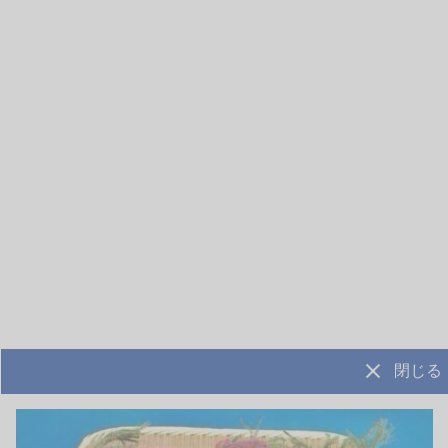
山忠
山忠
ロシア
ニュージーランド
伴助干物市 「縞ほっけ開
銀ひらす西京漬け 2枚入
き」バラ売り
り真空パック 10パックケ
ース売り
0.36〜0.38kg
2.6〜2.7kg
¥675
¥4,875
(税抜)
/枚
(税抜)
/箱
小名浜伴助ブランドの縞ほっけで
冷凍ひらすを原料とし、さわらやブ
す。 高級干物ブランドにすっ…
リに似た食感とボリュームでラ…
詳細を見る
詳細を見る
閉じる
山忠
山忠
アラスカ
チリ