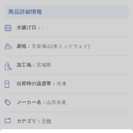
商品詳細情報
湯通し加熱・二重配管冷却製法で、
天然冷凍インドマグロです。 お届け
緑の発色とネバリの良さを両…
時は、サクどりした状態でお…
詳細を見る
詳細を見る
水揚げ日：
-
産地：
天皇海山(米ミッドウェイ)
加工地：
宮城県
出荷時の温度帯：
冷凍
山忠
三富新開水産
韓国
北海道
新物!韓国産 超特大あじ開
酢だこ
メーカー名：
山市水産
き バラ売りリニューアル
0.3〜0.33kg
0.2〜0.5kg
[量り売り]
¥325
¥4,625
(税抜)
/枚
(税抜)/kg
カテゴリ：
干物
約¥2,312
(税抜)
/個