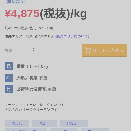
量り売り
1.0kg
1.0kg
¥4,875
(税抜)/kg
¥2,875
¥3,250
(税抜)
/箱
(税抜)
/箱
旬食材の養殖あゆです。塩焼きにど
旬食材の養殖あゆです。 塩焼きにど
約¥9,750
(税抜)
/枚
(1.5〜2.0kg)
うぞ。1kgあたり8尾入りの…
うぞ。 1kgあたり10尾…
詳細を見る
詳細を見る
販売エリア
：関東1都7県エリア (
販売エリアについて
)
カートに入れる
数量
重量
:1.5〜2.0kg
天然／養殖
:養殖
出荷時の温度帯
:冷蔵
三富新開水産
山金商店
宮城
日本船南インド
サーモンのフィーレで使いやすいです。
人気の高いオーロラサーモンです。
めかぶ
【冷凍】天然インドマグ
ロ5 腹上
味よし
色よし
鮮度よし
1.0kg
2.9kg
¥1,625
¥17,410
(税抜)
/個
(税抜)
/個