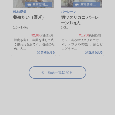
三富新開水
三富新開水
産
産
熊本/愛媛
バーレーン
養殖たい（野〆）
切ワタリガニ バーレ
ーン1kg入
1.0〜1.4kg
1.0kg
三富新開水産
三富新開水産
チリ
チリ
¥2,065
¥1,750
(税抜)
/尾
(税抜)
/箱
鮮度も良く、年間を通して広
カット済みのワタリガニで
お刺身サーモン（背）
お刺身サーモン（腹）
く使われる魚です。 養殖のた
す。 パスタや味噌汁、鍋など
め、入…
にどうぞ…
0.4〜0.6kg
[量り売り]
0.3〜0.56kg
[量り売り]
詳細を見る
詳細を見る
¥4,625
¥4,125
(税抜)/kg
(税抜)/kg
約¥2,775
(税抜)
/パック
約¥2,310
(税抜)
/パック
カットするだけの、お刺身用生食サ
カットするだけの、お刺身用生食サ
商品一覧に戻る
ーモントラウトです。身はきれ…
ーモントラウトです。身はきれ…
詳細を見る
詳細を見る