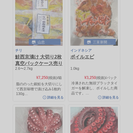
山忠
三富新開水
産
チリ
インドネシア
鮭西京漬け 大切り2枚
ボイルエビ
三富新開水産
三富新開水産
真空パックケース売り
熊本/愛媛
モーリタニア
2.6〜2.7kg
1.0kg
養殖たい（野〆）
蒸したこ
¥7,250
¥3,250
(税抜)
/箱
(税抜)
/パック
冷凍された無頭ブラックタイ
脂ののった銀鮭を大切りにし
1.0〜1.4kg
[量り売り]
0.9〜1.1kg
[量り売り]
ガーを解凍し、ボイルした商
て西京味噌で漬け込み1枚約
¥1,475
¥4,563
(税抜)/kg
(税抜)/kg
品です。…
130g…
約¥2,065
(税抜)
/尾
約¥5,019
(税抜)
/杯
詳細を見る
詳細を見る
鮮度も良く、年間を通して広く使わ
モーリタニアの蒸しだこです。 様々
れる魚です。 養殖のため、入…
な料理におつかいいただけま…
詳細を見る
詳細を見る