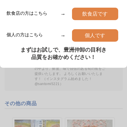
韓国産280〜330gの超特大サイズの
北海道産の酢だこです 冷凍品です
真あじの開きです。 ふ…
解凍はせずに、冷蔵で発送い…
詳細を見る
詳細を見る
→
飲食店の方はこちら
飲食店です
カートに入れる
数量
→
個人の方はこちら
個人です
仲卸：三富新開水産
弊社は、スーパーマーケット、高級小売店、
寿司店、居酒屋など、多種多様な業態のお客
まずはお試しで、豊洲仲卸の目利き
様に長年支えていただいております。 鮮
品質をお確かめください！
魚、貝類、エビ・カニ類など、常に数十種類
を取り揃えております。 本日豊洲市場入荷
三富新開水産
三富新開水産
の中より、鮮度、味で自信のある旬の魚をご
提供いたします。 よろしくお願いいたしま
インド
インドネシア
す！ （インスタグラム始めました！
冷凍から付き海老パック
ボイルエビ
@santomi5221）
0.3kg
1.0kg
¥1,225
¥3,250
(税抜)
/パック
(税抜)
/パック
その他の商品
10尾入り、天然ホワイトエビです。
冷凍された無頭ブラックタイガーを
フライ、天ぷら、グラタン…
解凍し、ボイルした商品です。…
詳細を見る
詳細を見る