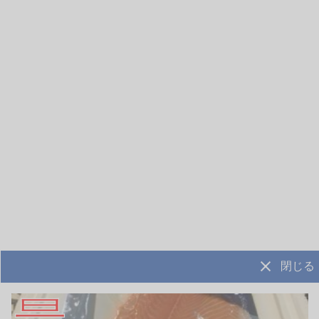
山忠
山忠
ロシア
ニュージーランド
伴助干物市 「縞ほっけ開
銀ひらす西京漬け 2枚入
き」バラ売り
り真空パック 10パックケ
ース売り
0.36〜0.38kg
2.6〜2.7kg
¥675
¥4,875
(税抜)
/枚
(税抜)
/箱
小名浜伴助ブランドの縞ほっけで
冷凍ひらすを原料とし、さわらやブ
す。 高級干物ブランドにすっ…
リに似た食感とボリュームでラ…
詳細を見る
詳細を見る
閉じる
山忠
山忠
アラスカ
チリ