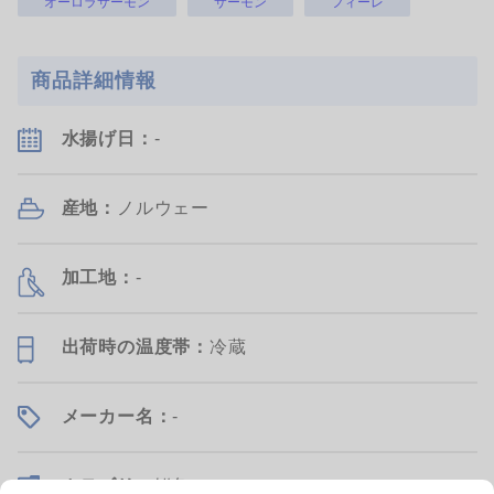
オーロラサーモン
サーモン
フィーレ
湯通し加熱・二重配管冷却製法で、
天然冷凍インドマグロです。 お届け
緑の発色とネバリの良さを両…
時は、サクどりした状態でお…
商品詳細情報
詳細を見る
詳細を見る
水揚げ日：
-
産地：
ノルウェー
加工地：
-
山忠
三富新開水産
韓国
北海道
出荷時の温度帯：
冷蔵
新物!韓国産 超特大あじ開
酢だこ
き バラ売りリニューアル
メーカー名：
-
0.3〜0.33kg
0.2〜0.5kg
[量り売り]
¥325
¥4,625
(税抜)
/枚
(税抜)/kg
約¥2,312
(税抜)
/個
カテゴリ：
鮮魚