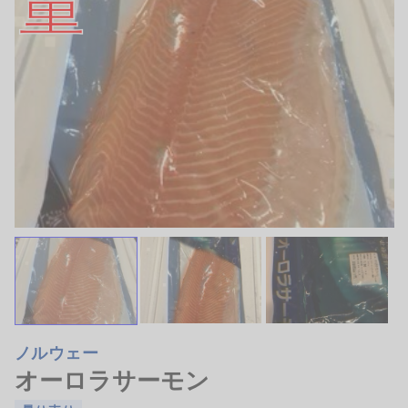
目抜鯛西京漬け 大切り2
鮭西京漬け 大切り2枚 真
枚 真空パック10パック ケ
空パックケース売り
ース売り
2.5〜2.6kg
2.6〜2.7kg
¥5,750
¥7,250
(税抜)
/箱
(税抜)
/箱
アラスカ産目抜け鯛を大切りにして
脂ののった銀鮭を大切りにして西京
西京味噌で漬け込み1枚約13…
味噌で漬け込み1枚約130g…
詳細を見る
詳細を見る
三富新開水産
三富新開水産
ノルウェー
和歌山 愛知 岐阜
和歌山
オーロラサーモン
鮎 養殖 8尾入
鮎 養殖 10尾入