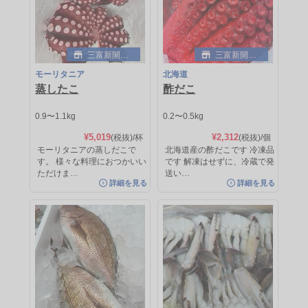
三富新開水
三富新開水
産
産
モーリタニア
北海道
蒸したこ
酢だこ
三富新開水産
三富新開水産
0.9〜1.1kg
0.2〜0.5kg
ノルウェー
明石
¥5,019
¥2,312
(税抜)
/杯
(税抜)
/個
オーロラサーモン
明石たこ
モーリタニアの蒸しだこで
北海道産の酢だこです 冷凍品
す。 様々な料理におつかいい
です 解凍はせずに、冷蔵で発
1.5〜2.0kg
[量り売り]
1.0〜1.3kg
[量り売り]
ただけま…
送い…
¥4,875
¥6,250
(税抜)/kg
(税抜)/kg
詳細を見る
詳細を見る
約¥9,750
(税抜)
/枚
約¥8,125
(税抜)
/杯
サーモンのフィーレで使いやすいで
兵庫県明石市でとれる、栄養豊富で
す。 人気の高いオーロラサー…
おいしい真蛸です。 低カロリ…
詳細を見る
詳細を見る