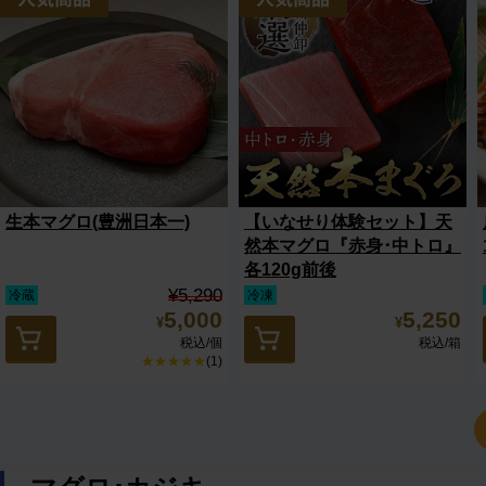
生本マグロ(豊洲日本一)
【いなせり体験セット】天
然本マグロ『赤身･中トロ』
各120g前後
¥5,290
冷蔵
冷凍
5,000
5,250
¥
¥
税込
/個
税込
/箱
★★★★★
(1)