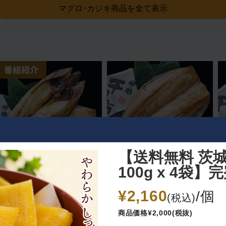
マグロ･カジキ商品を全て表示
【送料無料 茨
100g x 4袋】
【スッキリで紹介されまし
【スッキリで紹介されまし
た】伴助干物市 縞ほっけ開
た】伴助干物市 縞ほっけ開
¥2,160
/個
き、さば開き各1枚セット
き 3枚セット
(税込)
冷凍
冷凍
商品価格¥2,000(税抜)
2,300
3,560
¥
¥