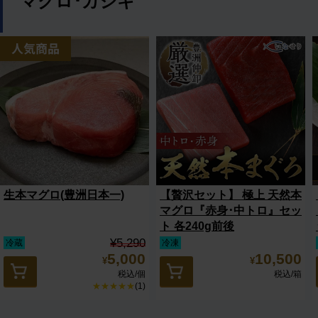
マグロ･カジキ
生本マグロ(豊洲日本一)
【贅沢セット】 極上 天然本
マグロ『赤身･中トロ』セッ
ト 各240g前後
¥5,290
冷蔵
冷凍
5,000
10,500
¥
¥
税込
/個
税込
/箱
★★★★★
(1)