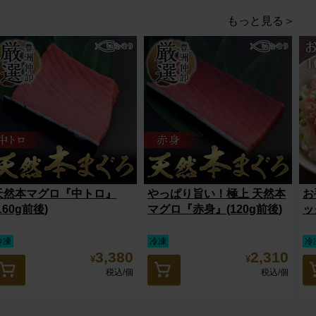
もっと見る＞
天然本マグロ『中トロ』
やっぱり旨い！極上 天然本
お
160g前後)
マグロ『赤身』(120g前後)
ッ
冷凍
冷凍
冷
3,380
2,310
¥
¥
税込
/個
税込
/個