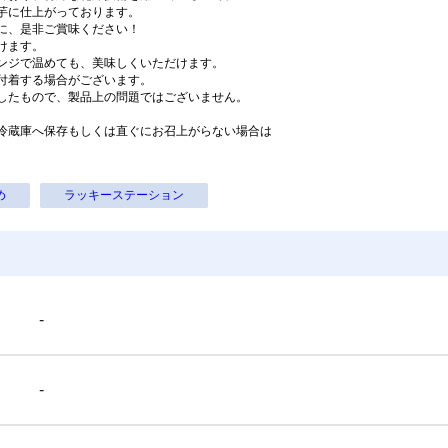
老 16/20サイズ 35尾前後
芋に仕上がっております。
に、是非ご賞味ください！
冷凍
冷凍便セット商品
けます。
4,050
5,600
¥
¥
ンジで温めても、美味しくいただけます。
税込
/箱
税込
/箱
付着する場合がございます。
したもので、製品上の問題ではございません。
。
冷蔵庫へ保存もしくは直ぐにお召上がらない場合は
エビ･カニ商品を全て表示
め
ラッキーステーション
-
-