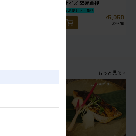
老 13/15サイズ 27尾前後
サイズ 55尾前後
冷凍便セット商品
冷凍便セット商品
6,950
5,050
¥
¥
税込
/箱
税込
/箱
もっと見る＞