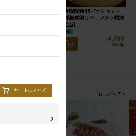
銀鮭ハラス
漬魚粕漬け6パックセット
(銀鮭粕漬け×3、メヌケ粕漬
け×3)
冷凍
冷凍
1,080
4,760
¥
¥
税込
/個
税込
/箱
カートに入れる
もっと見る＞