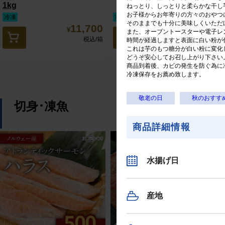
1kg
ねっとり、しっとりと柔らかな干し
お子様からお年寄りの方々のおやつ
冷凍
冷凍（
送料無料
）
そのままでも十分に美味しくいただ
11,700
5,540
¥
¥
また、オーブントースターや電子レ
税込
/箱
税込
/箱
時間が経過しますと表面に白い粉が
これは芋のもつ糖分が白い粉に変化
どうぞ安心してお召し上がり下さい
商品到着後、カビの発生を防ぐ為に
冷凍保存をお薦め致します。
敬老の日
秋のおすす
切身･凍魚
商品詳細情報
水揚げ日
産地