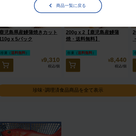
商品一覧に戻る
鹿児島県産鰻蒲焼きカット
200g x 2【鹿児島産鰻蒲
110g x 5パック
焼・送料無料】
冷凍（
送料無料
）
冷凍（
送料無料
）
9,310
8,440
¥
¥
税込
/個
税込
/個
珍味･調理済食品商品を全て表示