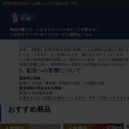
豊洲市場の仲卸から美味いものを直接お取り寄せ！
商品の購入で、いなせりスーパーポイントが貯まる！
いなせりスーパーポイントサービス規約はこちら
件名：【重要】令和8年熊本地震の影響によるお荷物のお届けに関する
いつも「いなせり」をご利用いただき、誠にありがとうございます。
この度の令和8年熊本地震により被災された皆様、ならびに関係者の
地震の影響に伴い、熊本県内の一部宛てのお荷物のお預かりの停止や
1. 配送への影響について
配送停止地域：
全国 ⇔ 八代市、葦北郡、宇城市小川町、八代郡氷川町
配送遅延が見込まれる地域：
全国 ⇒ 九州地方全域
お客さまにはご迷惑をお掛けいたしますが、何卒ご了承いただきます
おすすめ商品