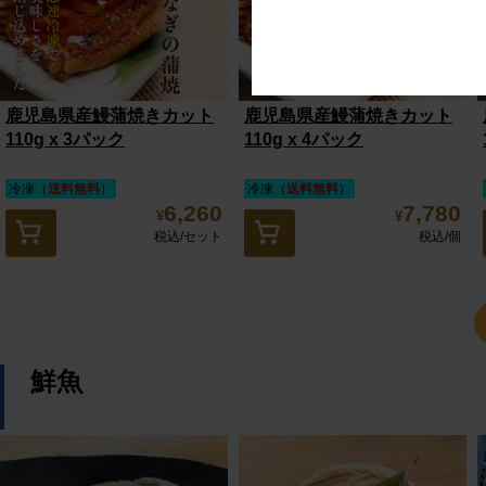
鹿児島県産鰻蒲焼きカット
鹿児島県産鰻蒲焼きカット
110g x 3パック
110g x 4パック
冷凍（
送料無料
）
冷凍（
送料無料
）
6,260
7,780
¥
¥
税込
/セット
税込
/個
鮮魚