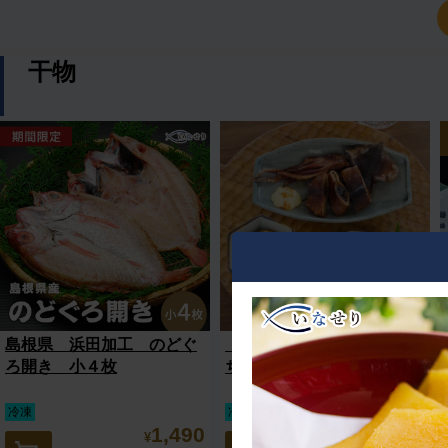
干物
島根県 浜田加工 のどぐ
【送料無料】【山忠】おう
ろ開き 小４枚
ち呑み酒肴セット
冷凍
冷凍便セット商品
1,490
5,270
¥
¥