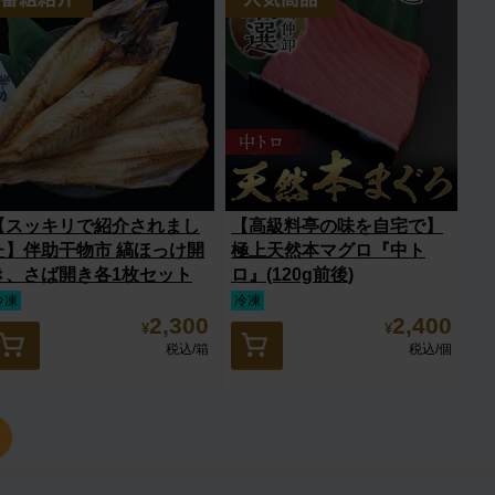
【スッキリで紹介されまし
【高級料亭の味を自宅で】
た】伴助干物市 縞ほっけ開
極上天然本マグロ『中ト
き、さば開き各1枚セット
ロ』(120g前後)
冷凍
冷凍
2,300
2,400
¥
¥
税込
/箱
税込
/個