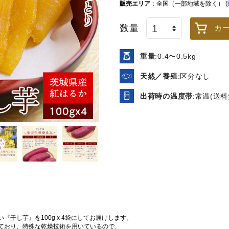
販売エリア
：全国（一部地域を除く） (
税込
/箱
税込
/箱
数量
カ
干物商品を全て表示
重量
:0.4〜0.5kg
天然／養殖
:区分なし
出荷時の温度帯
:常温(送料
冷凍車海老（加熱用） 10尾
【送料無料】天ぷらやフラ
干し芋』を100g x 4袋にしてお届けします。
セット
イに！天然 無頭フラワー海
ており、特殊な乾燥技術を用いているので、