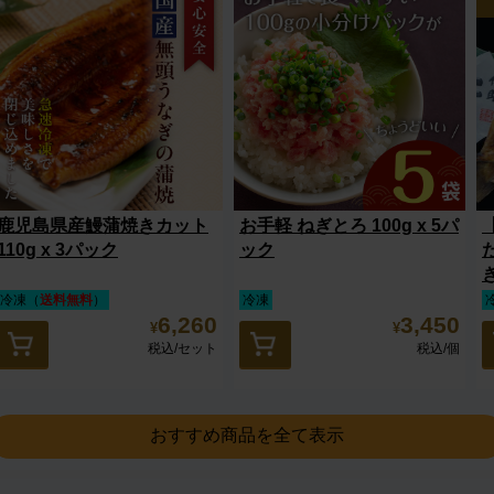
鹿児島県産鰻蒲焼きカット
お手軽 ねぎとろ 100g x 5パ
110g x 3パック
ック
冷凍（
送料無料
）
冷凍
6,260
3,450
¥
¥
税込
/セット
税込
/個
おすすめ商品を全て表示