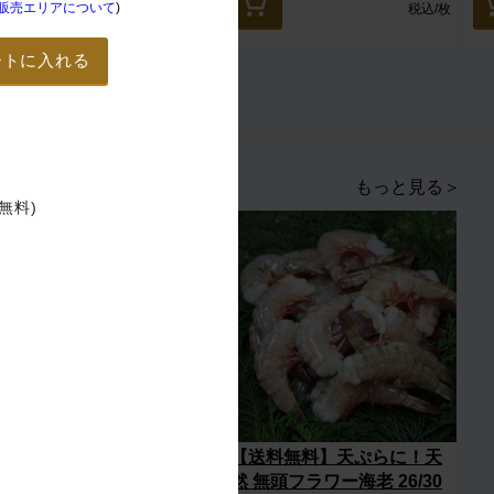
販売エリアについて
)
税込
/箱
税込
/枚
ートに入れる
もっと見る＞
無料)
【送料無料】天ぷらやフラ
【送料無料】天ぷらに！天
イに！天然 無頭フラワー海
然 無頭フラワー海老 26/30