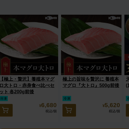
【極上・贅沢】養殖本マグ
極上の旨味を贅沢に 養殖本
ロ大トロ・赤身食べ比べセ
マグロ『大トロ』500g前後
(
ット 各200g前後
冷凍
冷凍
6,680
5,620
¥
¥
税込
/個
税込
/個