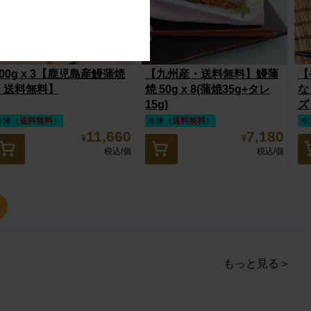
200g x 3【鹿児島産鰻蒲焼
【九州産・送料無料】鰻蒲
【
・送料無料】
焼 50g x 8(蒲焼35g+タレ
な
15g)
ズ
冷凍（
送料無料
）
冷凍（
送料無料
）
冷
11,660
7,180
¥
¥
税込
/個
税込
/個
もっと見る＞