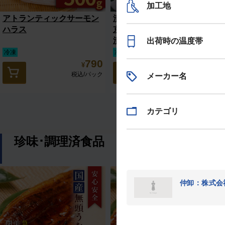
加工地
アトランティックサーモン
漬魚3種セット（目抜け西
ハラス
京漬、目抜け照焼、鮭粕
漬）
出荷時の温度帯
冷凍
冷凍
790
2,110
¥
¥
税込
/パック
税込
/個
メーカー名
カテゴリ
珍味･調理済食品
仲卸：株式会