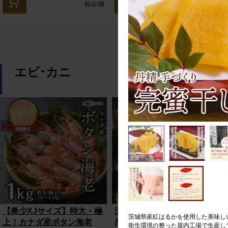
税込
/個
税込
/箱
エビ･カニ
【希少XJサイズ】特大・極
活締め冷凍車海老（刺身
茨城県産紅はるかを使用した美味しい『
上！カナダ産ボタン海老
用） 10尾セット
衛生環境の整った屋内工場で生産し