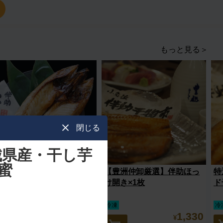
もっと見る＞
閉じる
城県産・干し芋
完蜜
【スッキリで紹介されまし
【豊洲仲卸厳選】伴助ほっ
特
た】伴助干物市 さばの開き
け開き×1枚
ド
3枚セット
冷凍
冷凍
冷
3,000
1,330
¥
¥