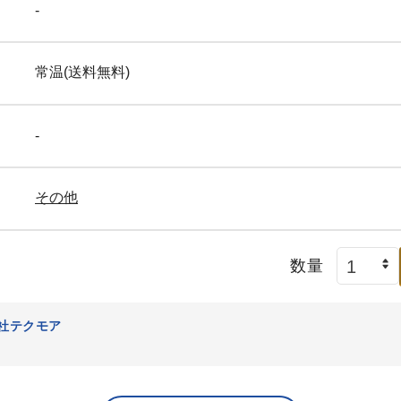
-
【豊洲仲卸厳選】西京漬け
【豊洲仲卸厳選】西京漬け
（目抜）×1パック
（鮭）×1パック
常温(送料無料)
冷凍
冷凍
960
1,050
¥
¥
税込
/パック
税込
/パック
-
その他
切身･凍魚商品を全て表示
数量
社テクモア