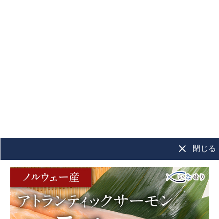
干物
もっと見る＞
島根県 浜田加
【送料無料】【山
【スッキリ
工 のどぐろ開
忠】おうち呑み酒
されました
き 小４枚
肴セット
干物市 縞ほ
き、さば開
冷凍
冷凍便セット商品
冷凍
閉じる
1,490
5,270
セット
¥
¥
¥
税込
/個
税込
/箱
エビ･カニ