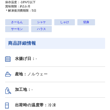
保存温度：-18%℃以下
賞味期限：約1か月
＊解凍後消費期限：5日
さーもん
シャケ
しゃけ
切身
鹿児島県産鰻蒲焼
鹿児島県産鰻蒲焼
鹿児島県産
サーモン
ハラス
きカット 110g x 3
きカット 110g x 4
きカット 110
パック
パック
パック
商品詳細情報
冷凍（
送料無料
）
冷凍（
送料無料
）
冷凍（
送料無料
6,260
7,780
¥
¥
¥
税込
/セット
税込
/個
水揚げ日：
-
産地：
ノルウェー
鮮魚
もっと見る＞
加工地：
-
出荷時の温度帯：
冷凍