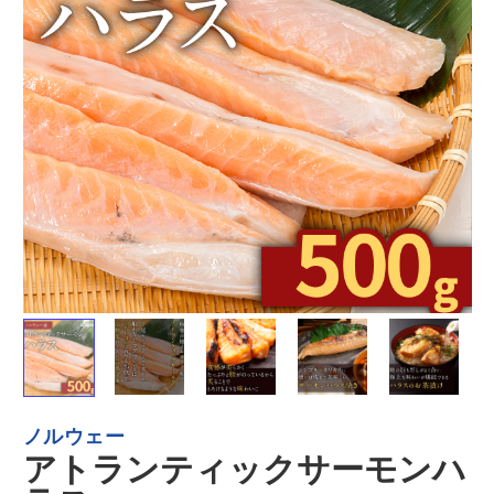
もっと見る＞
【希少XJサイズ】
活締め冷凍車海老
冷凍車海老
特大・極上！カナ
（刺身用） 10尾セ
用） 10
ダ産ボタン海老
ット
1kg
冷凍
冷凍（
送料無料
）
冷凍
11,700
5,540
¥
¥
¥
税込
/箱
税込
/箱
切身･凍魚
ノルウェー
もっと見る＞
アトランティックサーモンハ