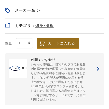
メーカー名：
-
宮城県産 定塩銀鮭
【仲卸厳選】銀鮭
【送料無料
カマ 500g
ハラス,銀鮭カマ,子
鈴木屋 鮮魚
カテゴリ：
切身･凍魚
持ちししゃもの海
豪華版 ※未
鮮BBQセット
す
冷凍
冷凍
冷蔵（
送料無料
1,440
2,880
¥
¥
¥
カートに入れる
数量
税込
/個
税込
/個
仲卸：いなせり
いなせり市場は、目利きのプロである豊
貝
洲市場の仲卸が厳選した水産物や青果物
などの高級食材をご自宅へお届け致しま
もっと見る＞
す。 プロの料理人が実際に使用する極
上の食材を、ぜひご堪能くださいませ。
2020年より月額プログラムを開始いた
しました。毎月異なる水産物またはフル
ーツをお届けするサービスです。是非ご
利用くださいませ。