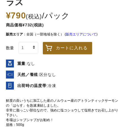
ラス
¥790
/パック
(税込)
商品価格¥732(税抜)
販売エリア
：全国（一部地域を除く） (
販売エリアについて
)
アトランティック
漬魚3種セット（目
【豊洲仲卸
カートに入れる
数量
サーモンハラス
抜け西京漬、目抜
西京漬け（
け照焼、鮭粕漬）
×1パック
冷凍
冷凍
冷凍
重量
:なし
790
2,110
¥
¥
天然／養殖
:区分なし
税込
/パック
税込
/個
出荷時の温度帯
:冷凍
珍味･調理済食品
鮮度の良いうちに加工した産のノルウェー産のアトランティックサーモン
の「はらす」を急速凍結しました。
もっと見る＞
非常に脂っこい部位なので、強めに塩コショウして塩焼きでお召し上がり
下さい。
冬場はシャブシャブがお勧め！
規格：500g