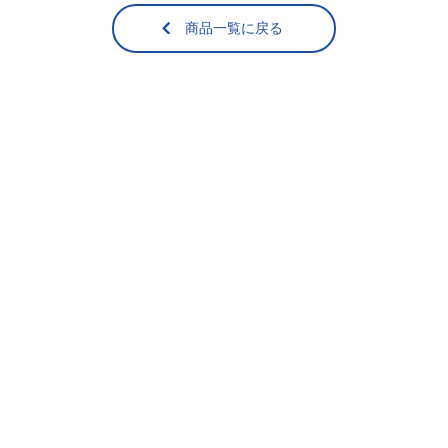
商品一覧に戻る
【送料無料】おす
冷凍牡蠣 Lサイズ
すめ貝セット
（加熱用･40粒前
後）1kg
冷蔵（
送料無料
）
冷凍
5,900
4,730
¥
¥
税込
/箱
税込
/個
その他
もっと見る＞