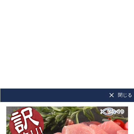
干物
もっと見る＞
島根県 浜田加
【送料無料】【山
【スッキリ
工 のどぐろ開
忠】おうち呑み酒
されました
き 小４枚
肴セット
干物市 縞ほ
き、さば開
冷凍
冷凍便セット商品
冷凍
1,490
5,270
セット
閉じる
¥
¥
¥
税込
/個
税込
/箱
エビ･カニ