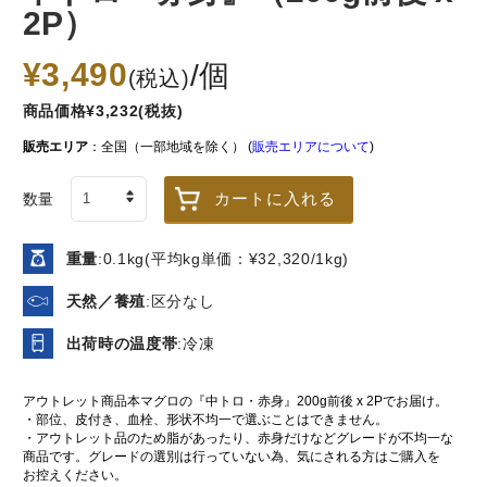
2P）
¥3,490
/個
(税込)
商品価格¥3,232(税抜)
販売エリア
：全国（一部地域を除く） (
販売エリアについて
)
アトランティック
漬魚3種セット（目
【豊洲仲卸
サーモンハラス
抜け西京漬、目抜
西京漬け（
カートに入れる
数量
け照焼、鮭粕漬）
×1パック
冷凍
冷凍
冷凍
重量
:0.1kg(平均kg単価：¥32,320/1kg)
790
2,110
¥
¥
税込
/パック
税込
/個
天然／養殖
:区分なし
出荷時の温度帯
:冷凍
珍味･調理済食品
アウトレット商品本マグロの『中トロ・赤身』200g前後 x 2Pでお届け。
もっと見る＞
・部位、皮付き、血栓、形状不均一で選ぶことはできません。
・アウトレット品のため脂があったり、赤身だけなどグレードが不均一な
商品です。グレードの選別は行っていない為、気にされる方はご購入を
お控えください。