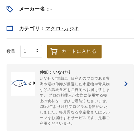
メーカー名：
-
宮城県産 定塩銀鮭
【仲卸厳選】銀鮭
【送料無料
カテゴリ：
マグロ･カジキ
カマ 500g
ハラス,銀鮭カマ,子
鈴木屋 鮮魚
持ちししゃもの海
豪華版 ※未
鮮BBQセット
す
冷凍
冷凍
冷蔵（
送料無料
カートに入れる
数量
1,440
2,880
¥
¥
¥
税込
/個
税込
/個
仲卸：いなせり
いなせり市場は、目利きのプロである豊
貝
洲市場の仲卸が厳選した水産物や青果物
などの高級食材をご自宅へお届け致しま
もっと見る＞
す。 プロの料理人が実際に使用する極
上の食材を、ぜひご堪能くださいませ。
2020年より月額プログラムを開始いた
しました。毎月異なる水産物またはフル
ーツをお届けするサービスです。是非ご
利用くださいませ。