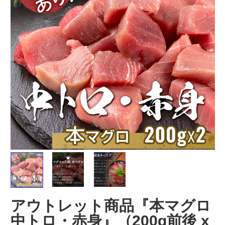
もっと見る＞
【希少XJサイズ】
活締め冷凍車海老
冷凍車海老
特大・極上！カナ
（刺身用） 10尾セ
用） 10
ダ産ボタン海老
ット
1kg
冷凍
冷凍（
送料無料
）
冷凍
11,700
5,540
¥
¥
¥
税込
/箱
税込
/箱
切身･凍魚
アウトレット商品『本マグロ
もっと見る＞
中トロ・赤身』（200g前後 x