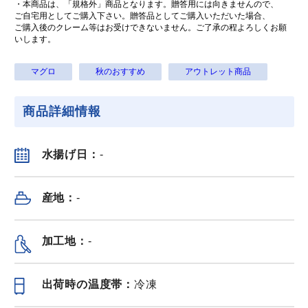
・本商品は、「規格外」商品となります。贈答用には向きませんので、
ご自宅用としてご購入下さい。贈答品としてご購入いただいた場合、
ご購入後のクレーム等はお受けできないません。ご了承の程よろしくお願
いします。
マグロ
秋のおすすめ
アウトレット商品
鹿児島県産鰻蒲焼
鹿児島県産鰻蒲焼
鹿児島県産
きカット 110g x 3
きカット 110g x 4
きカット 110
商品詳細情報
パック
パック
パック
冷凍（
送料無料
）
冷凍（
送料無料
）
冷凍（
送料無料
6,260
7,780
¥
¥
¥
水揚げ日：
-
税込
/セット
税込
/個
産地：
-
鮮魚
もっと見る＞
加工地：
-
出荷時の温度帯：
冷凍