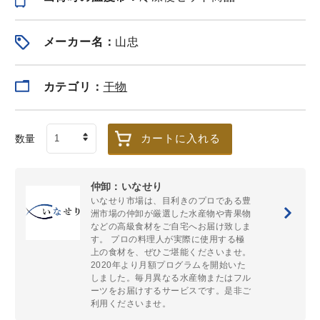
メーカー名：
山忠
宮城県産 定塩銀鮭
【仲卸厳選】銀鮭
【送料無料
カマ 500g
ハラス,銀鮭カマ,子
鈴木屋 鮮魚
カテゴリ：
干物
持ちししゃもの海
豪華版 ※未
鮮BBQセット
す
冷凍
冷凍
冷蔵（
送料無料
1,440
2,880
¥
¥
¥
税込
/個
税込
/個
カートに入れる
数量
仲卸：いなせり
貝
いなせり市場は、目利きのプロである豊
洲市場の仲卸が厳選した水産物や青果物
もっと見る＞
などの高級食材をご自宅へお届け致しま
す。 プロの料理人が実際に使用する極
上の食材を、ぜひご堪能くださいませ。
2020年より月額プログラムを開始いた
しました。毎月異なる水産物またはフル
ーツをお届けするサービスです。是非ご
利用くださいませ。