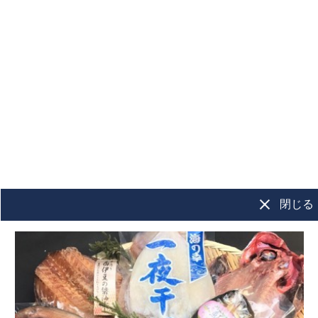
干物
もっと見る＞
島根県 浜田加
【送料無料】【山
【スッキリ
工 のどぐろ開
忠】おうち呑み酒
されました
き 小４枚
肴セット
干物市 縞ほ
閉じる
き、さば開
冷凍
冷凍便セット商品
冷凍
1,490
5,270
セット
¥
¥
¥
税込
/個
税込
/箱
エビ･カニ