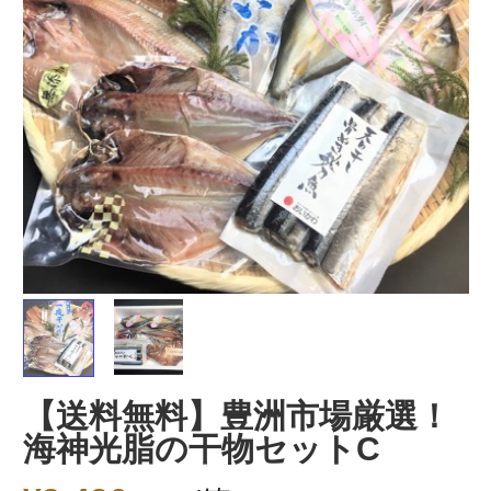
もっと見る＞
【希少XJサイズ】
活締め冷凍車海老
冷凍車海老
特大・極上！カナ
（刺身用） 10尾セ
用） 10
ダ産ボタン海老
ット
1kg
冷凍
冷凍（
送料無料
）
冷凍
11,700
5,540
¥
¥
¥
税込
/箱
税込
/箱
【送料無料】豊洲市場厳選！
切身･凍魚
海神光脂の⼲物セットC
もっと見る＞