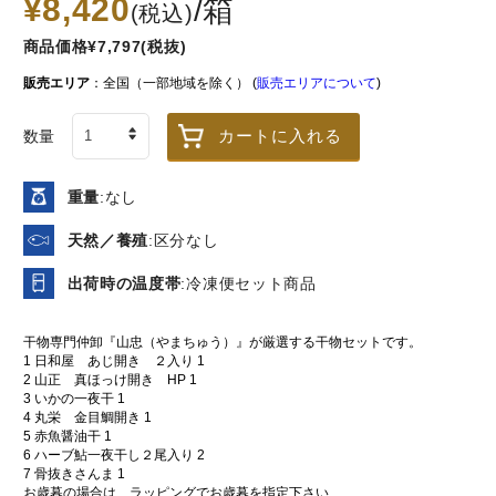
¥8,420
/箱
(税込)
商品価格¥7,797(税抜)
販売エリア
：全国（一部地域を除く） (
販売エリアについて
)
カートに入れる
数量
アトランティック
漬魚3種セット（目
【豊洲仲卸
サーモンハラス
抜け西京漬、目抜
西京漬け（
重量
:なし
け照焼、鮭粕漬）
×1パック
天然／養殖
:区分なし
冷凍
冷凍
冷凍
790
2,110
¥
¥
出荷時の温度帯
:冷凍便セット商品
税込
/パック
税込
/個
干物専門仲卸『山忠（やまちゅう）』が厳選する干物セットです。
1 日和屋 あじ開き ２入り 1
珍味･調理済食品
2 山正 真ほっけ開き HP 1
3 いかの一夜⼲ 1
4 丸栄 金目鯛開き 1
もっと見る＞
5 赤⿂醤油⼲ 1
6 ハーブ鮎一夜⼲し２尾入り 2
7 骨抜きさんま 1
お歳暮の場合は、ラッピングでお歳暮を指定下さい