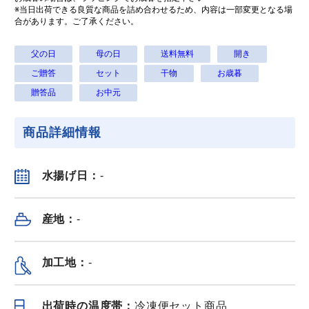
※当日出荷できる良質な商品を詰め合わせるため、内容は一部変更となる場
合があります。ご了承ください。
父の日
母の日
送料無料
開き
ご贈答
セット
干物
お歳暮
鹿児島県産鰻蒲焼
鹿児島県産鰻蒲焼
鹿児島県産
贈答品
お中元
きカット 110g x 3
きカット 110g x 4
きカット 110
パック
パック
パック
冷凍（
送料無料
）
冷凍（
送料無料
）
冷凍（
送料無料
商品詳細情報
6,260
7,780
¥
¥
¥
税込
/セット
税込
/個
水揚げ日：
-
鮮魚
産地：
-
もっと見る＞
加工地：
-
出荷時の温度帯：
冷凍便セット商品