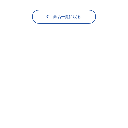
【送料無料】おす
冷凍牡蠣 Lサイズ
商品一覧に戻る
すめ貝セット
（加熱用･40粒前
後）1kg
冷蔵（
送料無料
）
冷凍
5,900
4,730
¥
¥
税込
/箱
税込
/個
その他
もっと見る＞