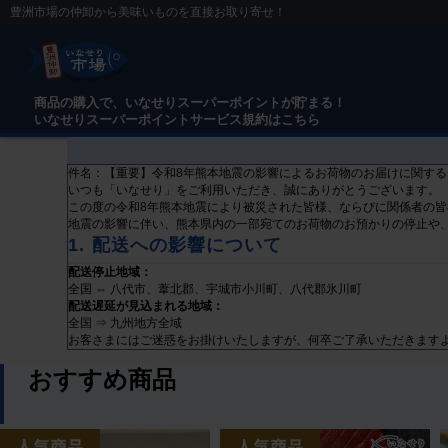
豊洲市場の仲卸から美味いものを直接お取り寄せ！
商品の購入で、いなせりスーパーポイントが貯まる！
いなせりスーパーポイントサービス規約はこちら
件名：【重要】令和8年熊本地震の影響によるお荷物のお届けに関する
いつも「いなせり」をご利用いただき、誠にありがとうございます。
この度の令和8年熊本地震により被災された皆様、ならびに関係者の
地震の影響に伴い、熊本県内の一部宛てのお荷物のお預かりの停止や
1. 配送への影響について
配送停止地域：
全国 ⇔ 八代市、葦北郡、宇城市小川町、八代郡氷川町
配送遅延が見込まれる地域：
全国 ⇒ 九州地方全域
お客さまにはご迷惑をお掛けいたしますが、何卒ご了承いただきます
おすすめ商品