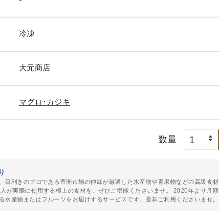
【豊洲仲卸厳選】西京漬け
【豊洲仲卸厳選】西京漬け
（目抜）×1パック
（鮭）×1パック
冷凍
冷凍
冷凍
960
1,050
¥
¥
大元商店
税込
/パック
税込
/パック
マグロ･カジキ
切身･凍魚商品を全て表示
数量
り
、目利きのプロである豊洲市場の仲卸が厳選した水産物や青果物などの高級食材
理人が実際に使用する極上の食材を、ぜひご堪能くださいませ。 2020年より月
る水産物またはフルーツをお届けするサービスです。是非ご利用くださいませ。