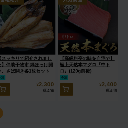
【スッキリで紹介されまし
【高級料亭の味を自宅で】
た】伴助干物市 縞ほっけ開
極上天然本マグロ『中ト
き、さば開き各1枚セット
ロ』(120g前後)
冷凍
冷凍
2,300
2,400
¥
¥
税込
/箱
税込
/個