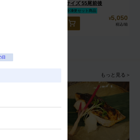
老 13/15サイズ 27尾前後
サイズ 55尾前後
冷凍便セット商品
冷凍便セット商品
6,950
5,050
¥
¥
税込
/箱
税込
/箱
の日
もっと見る＞