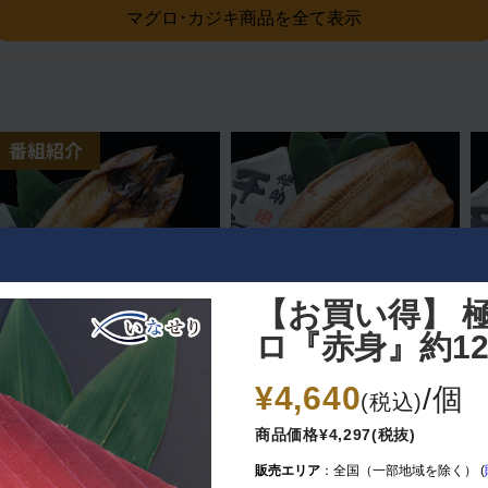
マグロ･カジキ商品を全て表示
【お買い得】 
ロ『赤身』約12
【スッキリで紹介されまし
【スッキリで紹介されまし
¥4,640
/個
た】伴助干物市 縞ほっけ開
た】伴助干物市 縞ほっけ開
(税込)
き、さば開き各1枚セット
き 3枚セット
商品価格¥4,297(税抜)
冷凍
冷凍
2,300
3,560
販売エリア
：全国（一部地域を除く） (
¥
¥