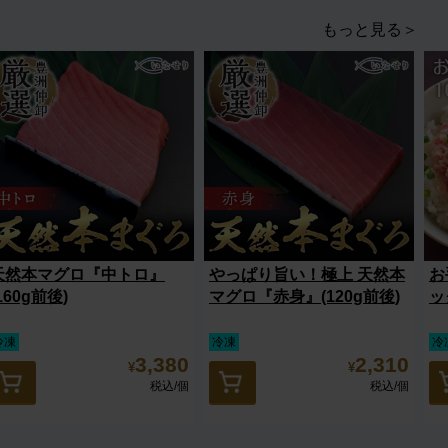
もっと見る＞
天然本マグロ『中トロ』
やっぱり旨い！極上 天然本
お
160g前後)
マグロ『赤身』(120g前後)
ッ
冷凍
冷凍
冷
3,380
2,310
¥
¥
税込
/個
税込
/個