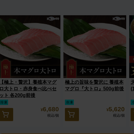
【極上・贅沢】養殖本マグ
極上の旨味を贅沢に 養殖本
ロ大トロ・赤身食べ比べセ
マグロ『大トロ』500g前後
(
ット 各200g前後
冷凍
冷凍
6,680
5,620
¥
¥
税込
/個
税込
/個