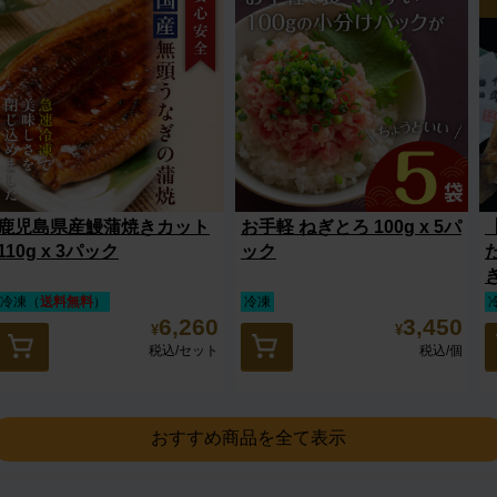
鹿児島県産鰻蒲焼きカット
お手軽 ねぎとろ 100g x 5パ
110g x 3パック
ック
冷凍（
送料無料
）
冷凍
6,260
3,450
¥
¥
税込
/セット
税込
/個
おすすめ商品を全て表示