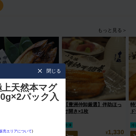
もっと見る＞
閉じる
極上天然本マグ
0g×2パック入
【スッキリで紹介されまし
【豊洲仲卸厳選】伴助ほっ
特
た】伴助干物市 さばの開き
け開き×1枚
ド
3枚セット
冷凍
冷凍
冷
3,000
1,330
販売エリアについて
)
¥
¥