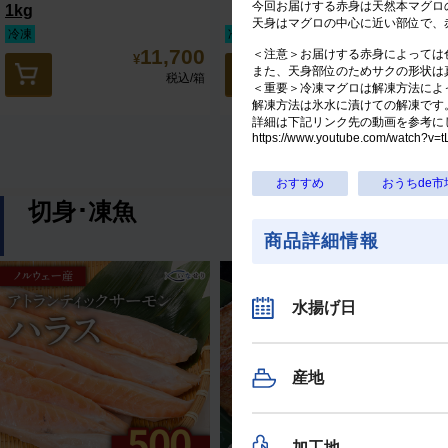
今回お届けする赤身は天然本マグロ
1kg
天身はマグロの中心に近い部位で、
冷凍
冷凍（
送料無料
）
11,700
5,540
＜注意＞お届けする赤身によっては
¥
¥
また、天身部位のためサクの形状
税込
/箱
税込
/箱
＜重要＞冷凍マグロは解凍方法によ
解凍方法は氷水に漬けての解凍です
詳細は下記リンク先の動画を参考に
https://www.youtube.com/watch?v
おすすめ
おうちde市
切身･凍魚
商品詳細情報
水揚げ日
産地
加工地