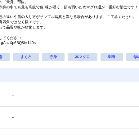
の『天身』部位。
老 16/20サイズ 35尾前後
赤身の中でも最も高級で色･味が濃く、筋も弱いためマグロ通が一番好む部位です！
冷凍
冷凍便セット商品
4,050
5,600
色の違いや筋の入り方がサンプル写真と異なる場合があります。ご了承ください。
¥
¥
は真四角ではなく様々です。
税込
/箱
税込
/箱
って品質や味が劣化します。
。
してください。
=tLgAhzXp6BQ&t=140s
エビ･カニ商品を全て表示
場
まぐろ
赤身
本マグロ
刺身
母
-
-
-