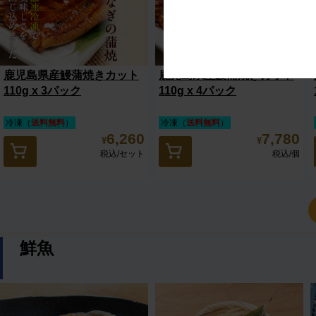
鹿児島県産鰻蒲焼きカット
鹿児島県産鰻蒲焼きカット
110g x 3パック
110g x 4パック
冷凍（
送料無料
）
冷凍（
送料無料
）
6,260
7,780
¥
¥
税込
/セット
税込
/個
鮮魚