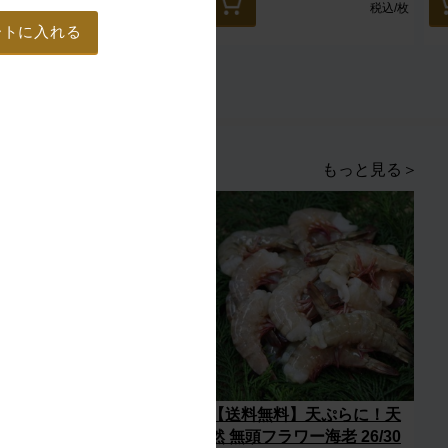
税込
/箱
税込
/枚
ートに入れる
もっと見る＞
【送料無料】天ぷらやフラ
【送料無料】天ぷらに！天
イに！天然 無頭フラワー海
然 無頭フラワー海老 26/30