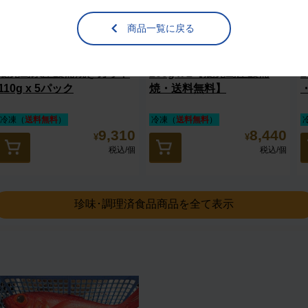
商品一覧に戻る
鹿児島県産鰻蒲焼きカット
200g x 2【鹿児島産鰻蒲
110g x 5パック
焼・送料無料】
冷凍（
送料無料
）
冷凍（
送料無料
）
9,310
8,440
¥
¥
税込
/個
税込
/個
珍味･調理済食品商品を全て表示