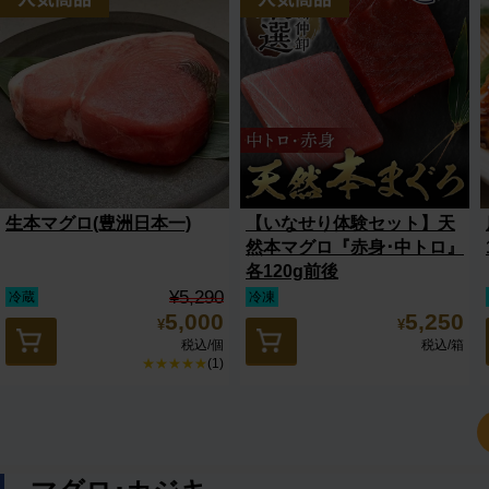
生本マグロ(豊洲日本一)
【いなせり体験セット】天
然本マグロ『赤身･中トロ』
各120g前後
¥5,290
冷蔵
冷凍
5,000
5,250
¥
¥
税込
/個
税込
/箱
★★★★★
(1)