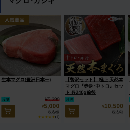
マグロ･カジキ
生本マグロ(豊洲日本一)
【贅沢セット】 極上 天然本
マグロ『赤身･中トロ』セッ
ト 各240g前後
¥5,290
冷蔵
冷凍
5,000
10,500
¥
¥
税込
/個
税込
/箱
★★★★★
(1)