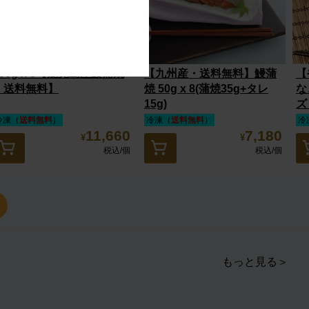
200g x 3【鹿児島産鰻蒲焼
【九州産・送料無料】鰻蒲
【
・送料無料】
焼 50g x 8(蒲焼35g+タレ
な
15g)
ズ
冷凍（
送料無料
）
冷凍（
送料無料
）
冷
11,660
7,180
¥
¥
税込
/個
税込
/個
もっと見る＞