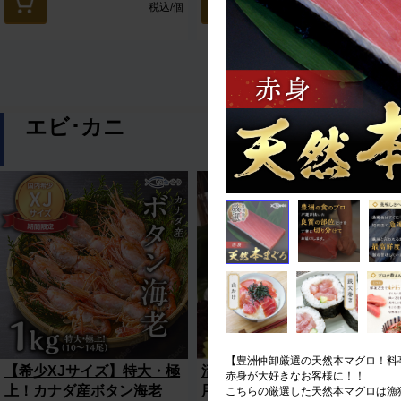
税込
/個
税込
/箱
エビ･カニ
【豊洲仲卸厳選の天然本マグロ！料
【希少XJサイズ】特大・極
活締め冷凍車海老（刺身
赤身が大好きなお客様に！！
上！カナダ産ボタン海老
用） 10尾セット
こちらの厳選した天然本マグロは漁