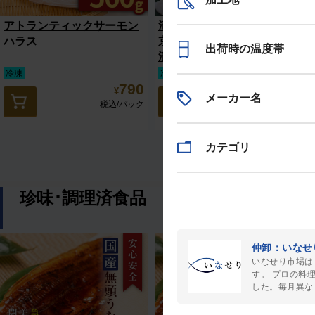
アトランティックサーモン
漬魚3種セット（目抜け西
ハラス
京漬、目抜け照焼、鮭粕
出荷時の温度帯
漬）
冷凍
冷凍
790
2,110
¥
¥
メーカー名
税込
/パック
税込
/個
カテゴリ
珍味･調理済食品
仲卸：いなせ
いなせり市場は
す。 プロの料
した。毎月異な