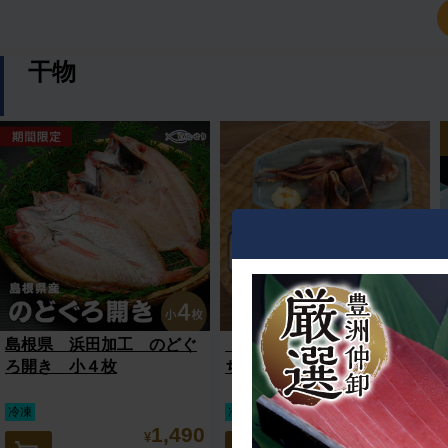
干物
島根県 浜田加工 のどぐ
【送料無料】【山忠】おう
ろ開き 小４枚
ち呑み酒肴セット
冷凍
冷凍便セット商品
1,490
5,270
¥
¥