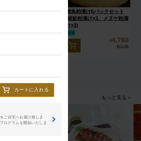
銀鮭ハラス
漬魚粕漬け6パックセット
(銀鮭粕漬け×3、メヌケ粕漬
け×3)
冷凍
冷凍
1,080
4,760
¥
¥
税込
/個
税込
/箱
カートに入れる
もっと見る＞
をご自宅へお届け致しま
額プログラムを開始いたしま