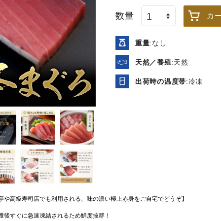
税込
/箱
税込
/箱
数量
カ
干物商品を全て表示
重量
:なし
天然／養殖
:天然
出荷時の温度帯
:冷凍
亭や高級寿司店でも利用される、味の濃い極上赤身をご自宅でどうぞ】
冷凍車海老（加熱用） 10尾
【送料無料】天ぷらやフラ
セット
イに！天然 無頭フラワー海
獲後すぐに急速凍結されるため鮮度抜群！