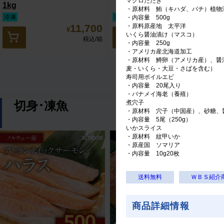
マグロたたき
1kg
・原材料 鮪（キハダ、バチ）植物油脂
冷凍
冷凍（
送料無料
）
・内容量 500g
11,700
5,540
・原料原産地 太平洋
¥
¥
いくら醤油漬け（マスコ）
税込
/箱
税込
/箱
・内容量 250g
・アメリカ産北海道加工
・原材料 鱒卵（アメリカ産）、醤
麦・いくら・大豆・さばを含む）
寿司用ボイルエビ
・内容量 20尾入り
・バナメイ海老（養殖）
切身･凍魚
煮穴子
・原材料 穴子（中国産）、砂糖、
・内容量 5尾（250g）
いかスライス
・原材料 紋甲いか
・原産国 ソマリア
・内容量 10g20枚
送料無料
ＷＢＳ紹介
商品詳細情報