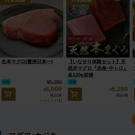
生本マグロ(豊洲日本一)
【いなせり体験セット】天
然本マグロ『赤身･中トロ』
各120g前後
¥5,290
冷蔵
冷凍
5,000
5,250
¥
¥
税込
/個
税込
/箱
★★★★★
(1)