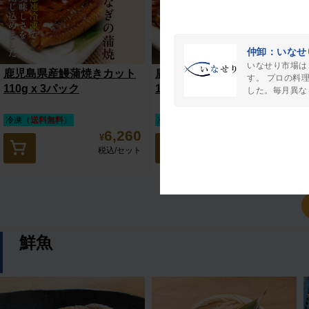
仲卸：いなせ
いなせり市場は
鹿児島県産鰻蒲焼きカット
鹿児島県産鰻蒲焼きカット
す。 プロの料
110g x 3パック
110g x 4パック
した。毎月異な
冷凍（
送料無料
）
冷凍（
送料無料
）
6,260
7,780
¥
¥
税込
/セット
税込
/個
鮮魚