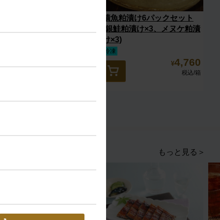
銀鮭ハラス
漬魚粕漬け6パックセット
(銀鮭粕漬け×3、メヌケ粕漬
け×3)
冷凍
冷凍
1,080
4,760
¥
¥
税込
/個
税込
/箱
もっと見る＞