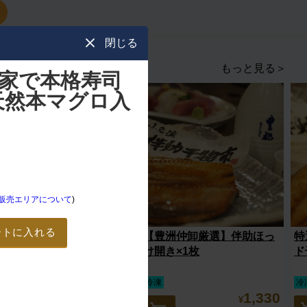
閉じる
もっと見る＞
家で本格寿司
天然本マグロ入
販売エリアについて
)
ートに入れる
【スッキリで紹介されまし
【豊洲仲卸厳選】伴助ほっ
特
た】伴助干物市 さばの開き
け開き×1枚
ド
3枚セット
冷凍
冷凍
冷
3,000
1,330
¥
¥