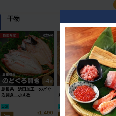
干物
島根県 浜田加工 のどぐ
【送料無料】【山忠】おう
ろ開き 小４枚
ち呑み酒肴セット
冷凍
冷凍便セット商品
1,490
5,270
¥
¥