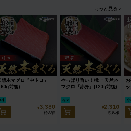
もっと見る＞
天然本マグロ『中トロ』
やっぱり旨い！極上 天然本
お
160g前後)
マグロ『赤身』(120g前後)
ッ
冷凍
冷凍
冷
3,380
2,310
¥
¥
税込
/個
税込
/個