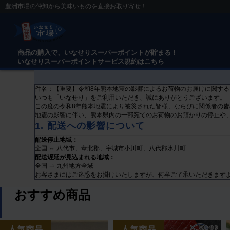
豊洲市場の仲卸から美味いものを直接お取り寄せ！
商品の購入で、いなせりスーパーポイントが貯まる！
いなせりスーパーポイントサービス規約はこちら
件名：【重要】令和8年熊本地震の影響によるお荷物のお届けに関する
いつも「いなせり」をご利用いただき、誠にありがとうございます。
この度の令和8年熊本地震により被災された皆様、ならびに関係者の
地震の影響に伴い、熊本県内の一部宛てのお荷物のお預かりの停止や
1. 配送への影響について
配送停止地域：
全国 ⇔ 八代市、葦北郡、宇城市小川町、八代郡氷川町
配送遅延が見込まれる地域：
全国 ⇒ 九州地方全域
お客さまにはご迷惑をお掛けいたしますが、何卒ご了承いただきます
おすすめ商品