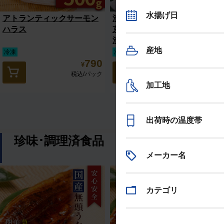
水揚げ日
アトランティックサーモン
漬魚3種セット（目抜け西
ハラス
京漬、目抜け照焼、鮭粕
漬）
産地
冷凍
冷凍
790
2,110
¥
¥
税込
/パック
税込
/個
加工地
出荷時の温度帯
珍味･調理済食品
メーカー名
カテゴリ