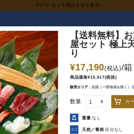
マグロ･カジキ商品を全て表示
【送料無料】お
屋セット 極上
り
¥17,190
/箱
(税込)
商品価格¥15,917(税抜)
販売エリア
：全国（一部地域を除く） (
数量
カ
【スッキリで紹介されまし
【スッキリで紹介されまし
た】伴助干物市 縞ほっけ開
た】伴助干物市 縞ほっけ開
き、さば開き各1枚セット
き 3枚セット
重量
:なし
冷凍
冷凍
2,300
3,560
天然／養殖
:区分なし
¥
¥