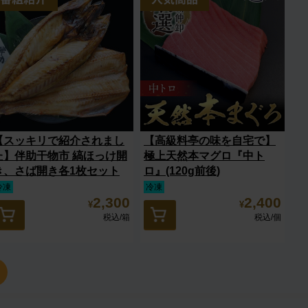
【スッキリで紹介されまし
【高級料亭の味を自宅で】
た】伴助干物市 縞ほっけ開
極上天然本マグロ『中ト
き、さば開き各1枚セット
ロ』(120g前後)
冷凍
冷凍
2,300
2,400
¥
¥
税込
/箱
税込
/個