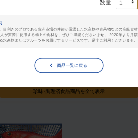
数量
り
、目利きのプロである豊洲市場の仲卸が厳選した水産物や青果物などの高級食材
鹿児島県産鰻蒲焼きカット
200g x 2【鹿児島産鰻蒲
理人が実際に使用する極上の食材を、ぜひご堪能くださいませ。 2020年より月
110g x 5パック
焼・送料無料】
る水産物またはフルーツをお届けするサービスです。是非ご利用くださいませ。
冷凍（
送料無料
）
冷凍（
送料無料
）
9,310
8,440
¥
¥
商品一覧に戻る
税込
/個
税込
/個
珍味･調理済食品商品を全て表示