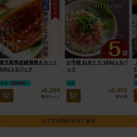
鹿児島県産鰻蒲焼きカット
お手軽 ねぎとろ 100g x 5パ
110g x 3パック
ック
冷凍（
送料無料
）
冷凍
6,260
3,450
¥
¥
税込
/セット
税込
/個
おすすめ商品を全て表示