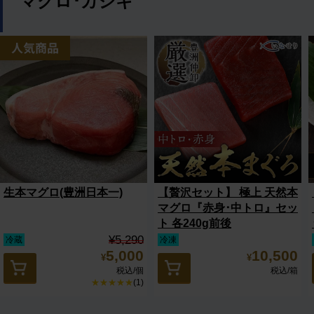
マグロ･カジキ
生本マグロ(豊洲日本一)
【贅沢セット】 極上 天然本
マグロ『赤身･中トロ』セッ
ト 各240g前後
¥5,290
冷蔵
冷凍
5,000
10,500
¥
¥
税込
/個
税込
/箱
★★★★★
(1)