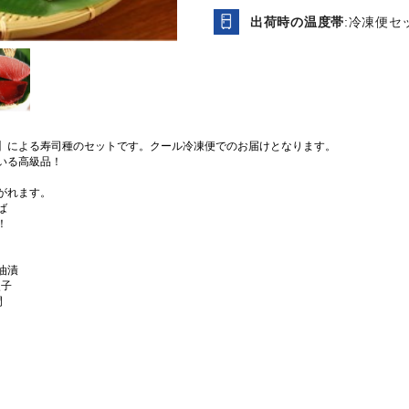
税込
/箱
税込
/箱
出荷時の温度帯
:冷凍便セ
干物商品を全て表示
】による寿司種のセットです。クール冷凍便でのお届けとなります。
いる高級品！
がれます。
ば
！
油漬
穴子
間
冷凍車海老（加熱用） 10尾
【送料無料】天ぷらやフラ
セット
イに！天然 無頭フラワー海