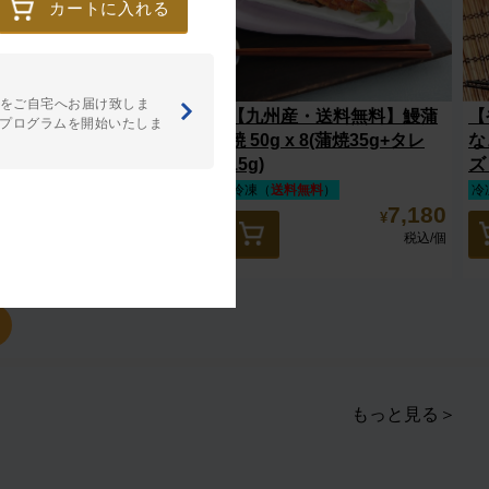
カートに入れる
をご自宅へお届け致しま
200g x 3【鹿児島産鰻蒲焼
【九州産・送料無料】鰻蒲
【
額プログラムを開始いたしま
・送料無料】
焼 50g x 8(蒲焼35g+タレ
な
15g)
ズ
冷凍（
送料無料
）
冷凍（
送料無料
）
冷
11,660
7,180
¥
¥
税込
/個
税込
/個
もっと見る＞