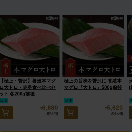
【極上・贅沢】養殖本マグ
極上の旨味を贅沢に 養殖本
ロ大トロ・赤身食べ比べセ
マグロ『大トロ』500g前後
(
ット 各200g前後
冷凍
冷凍
6,680
5,620
¥
¥
税込
/個
税込
/個