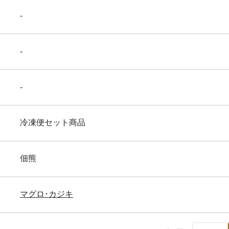
-
【豊洲仲卸厳選】西京漬け
【豊洲仲卸厳選】西京漬け
（目抜）×1パック
（鮭）×1パック
-
冷凍
冷凍
960
1,050
¥
¥
税込
/パック
税込
/パック
-
切身･凍魚商品を全て表示
冷凍便セット商品
佃熊
マグロ･カジキ