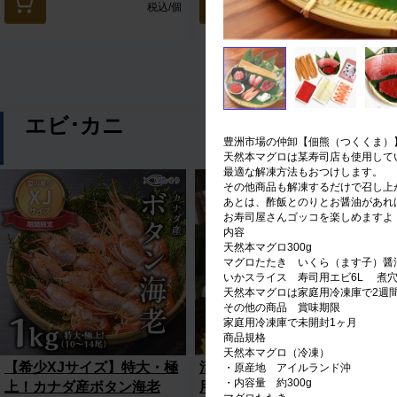
税込
/個
税込
/箱
エビ･カニ
豊洲市場の仲卸【佃熊（つくくま）
天然本マグロは某寿司店も使用して
最適な解凍方法もおつけします。
その他商品も解凍するだけで召し上
あとは、酢飯とのりとお醤油があれ
お寿司屋さんゴッコを楽しめますよ
内容
天然本マグロ300g
マグロたたき いくら（ます子）醤
いかスライス 寿司用エビ6L 煮
天然本マグロは家庭用冷凍庫で2週
その他の商品 賞味期限
家庭用冷凍庫で未開封1ヶ月
商品規格
天然本マグロ（冷凍）
【希少XJサイズ】特大・極
活締め冷凍車海老（刺身
・原産地 アイルランド沖
・内容量 約300g
上！カナダ産ボタン海老
用） 10尾セット