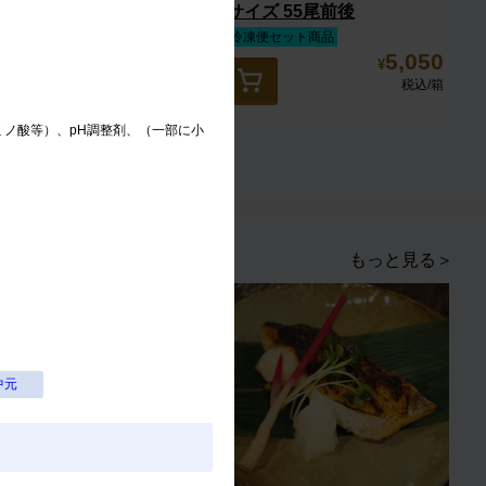
老 13/15サイズ 27尾前後
サイズ 55尾前後
冷凍便セット商品
冷凍便セット商品
6,950
5,050
¥
¥
税込
/箱
税込
/箱
ノ酸等）、pH調整剤、（一部に小
もっと見る＞
中元