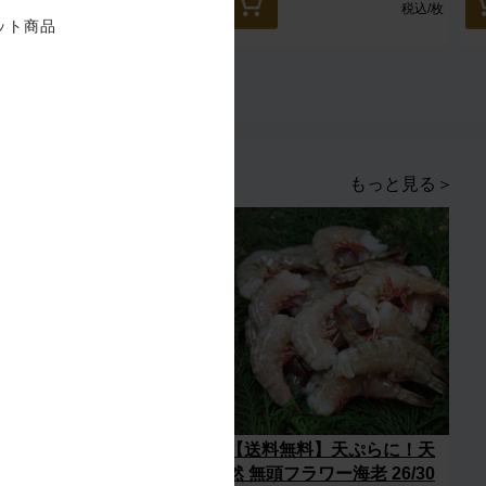
税込
/箱
税込
/枚
ット商品
もっと見る＞
【送料無料】天ぷらやフラ
【送料無料】天ぷらに！天
イに！天然 無頭フラワー海
然 無頭フラワー海老 26/30