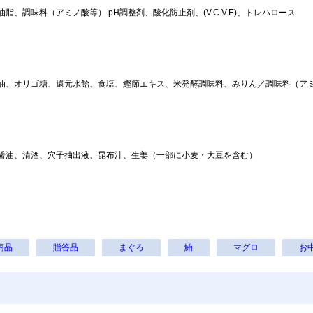
老 16/20サイズ 35尾前後
、調味料（アミノ酸等） pH調整剤、酸化防止剤、(V.C.V.E)、トレハロース
冷凍
冷凍便セット商品
4,050
5,600
¥
¥
税込
/箱
税込
/箱
油、オリゴ糖、還元水飴、食塩、鰹節エキス、米発酵調味料、みりん／調味料（アミ
エビ･カニ商品を全て表示
醤油、清酒、穴子抽出液、昆布汁、生姜（一部に小麦・大豆を含む）
商品
贈答品
まぐろ
鮪
マグロ
お